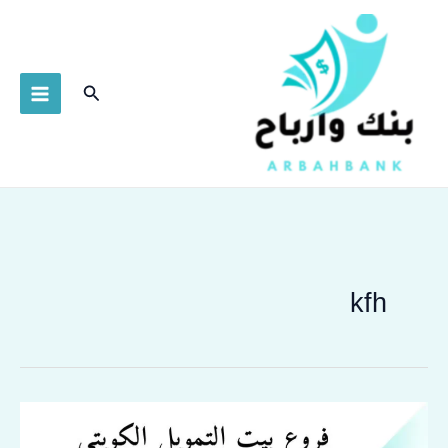
خطي
لى
لمحتوى
البحث
kfh
أهم
9