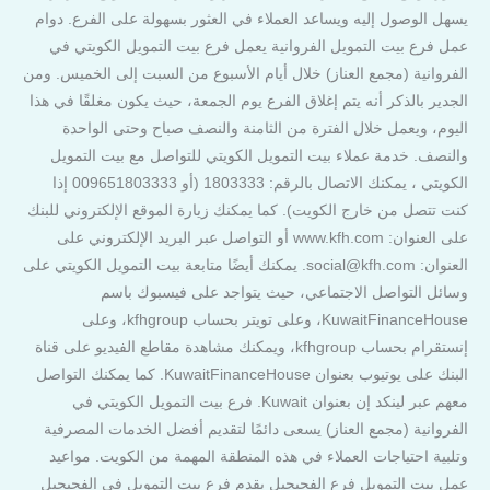
يسهل الوصول إليه ويساعد العملاء في العثور بسهولة على الفرع. دوام
عمل فرع بيت التمويل الفروانية يعمل فرع بيت التمويل الكويتي في
الفروانية (مجمع العناز) خلال أيام الأسبوع من السبت إلى الخميس. ومن
الجدير بالذكر أنه يتم إغلاق الفرع يوم الجمعة، حيث يكون مغلقًا في هذا
اليوم، ويعمل خلال الفترة من الثامنة والنصف صباح وحتى الواحدة
والنصف. خدمة عملاء بيت التمويل الكويتي للتواصل مع بيت التمويل
الكويتي ، يمكنك الاتصال بالرقم: 1803333 (أو 009651803333 إذا
كنت تتصل من خارج الكويت). كما يمكنك زيارة الموقع الإلكتروني للبنك
على العنوان: www.kfh.com أو التواصل عبر البريد الإلكتروني على
العنوان: social@kfh.com. يمكنك أيضًا متابعة بيت التمويل الكويتي على
وسائل التواصل الاجتماعي، حيث يتواجد على فيسبوك باسم
KuwaitFinanceHouse، وعلى تويتر بحساب kfhgroup، وعلى
إنستقرام بحساب kfhgroup، ويمكنك مشاهدة مقاطع الفيديو على قناة
البنك على يوتيوب بعنوان KuwaitFinanceHouse. كما يمكنك التواصل
معهم عبر لينكد إن بعنوان Kuwait. فرع بيت التمويل الكويتي في
الفروانية (مجمع العناز) يسعى دائمًا لتقديم أفضل الخدمات المصرفية
وتلبية احتياجات العملاء في هذه المنطقة المهمة من الكويت. مواعيد
عمل بيت التمويل فرع الفحيحيل يقدم فرع بيت التمويل في الفحيحيل