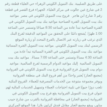
على طريق الصليبية. بنك التمويل الكويتي الزهراء حي العلياء قطعة رقم
2 في شارع عين جالوت في مركز العلياء. الجهراء فرع القصر في قطعة
رقم 3 شارع ابن هاجر. فروع بيت التمويل الكويتي في مصر مواعيد
بنك بيت التمويل الفترة الصباحية مواعيد بنك بيت التمويل الكويتي في
الفترة الصباحية تبدأ عادة من الساعة 8:30 صباحًا وتستمر حتى الساعة
1:00 ظهرًا. يُشجع دائمًا على التحقق من المواعيد الدقيقة لفرع البنك
الذي ترغب في زيارته عبر الاتصال بالفرع المحدد أو زيارة الموقع
الرسمي لبنك بيت التمويل الكويتي. مواعيد بيت التمويل الفترة المسائية
مواعيد بنك بيت التمويل الكويتي في الفترة المسائية تبدأ عادة من
الساعة 4:30 مساءً وتستمر حتى الساعة 7:00 مساءً. مواعيد بنك بيت
التمويل السالمية إليك مواعيد الدوام الرسمية لفرع السالمية: مواعيد
دوام بيت التمويل فرع الفروانية فرع بيت التمويل الكويتي في الفروانية
(مجمع العناز) يُعتبر واحدًا من أهم فروع البنك في منطقة الفروانية
ويوفر مجموعة متنوعة من الخدمات المصرفية للعملاء. الفروع البنكية
تلعب دورًا حيويًا في تلبية احتياجات العملاء وتسهيل الخدمات المالية لهم.
عنوان فرع بيت التمويل الفروانية يقع فرع بيت التمويل الكويتي في
الفروانية (مجمع العناز) في محافظة الفروانية بالقرب من شارع حبيب
مناور، ويقع مجمع العناز مقابل فندق كراون بلازا. هذا الموقع المركزي