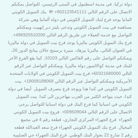
دولة تركيا، في مدينة اسطنبول في المبنى الرئيسي، للتواصل يمكنكم
الاتصال على الرقم التالي 902123541111+.💸 بنك التمويل الكويتي
المانيا يوجد فرع لبنك التمويل الكويتي في دولة ألمانيا وهي شركة
مساهمة في بيت التمويل الكويتي وتدعى بليتز دير إنهييت ويمكنكم
التواصل مع خدمة العملاء عن طريق الرقم التالي 496925510200+.
فرع بنك التمويل الكويتي ماليزيا يوجد فرع بيت التمويل في دولة ماليزيا
في العنوان التالي، ماليزيا بيرهاد، منيرة برستيج جالان بينانج الدور 26،
ويمكنكم التواصل على رقم الفاكس التالي 10103، كما يقع الفرع الآخر
للبنك في مدينة كوالالمبور دولة ماليزيا. ويمكنكم التواصل عبر الرقم
التالي 60321680000+.فرع بيت التمويل الكويتي في الولايات المتحدة
الأمريكية ويمكنكم التواصل عبر الرقم التالي 18008188068+. بيت
التمويل الكويتي في كندا هذا ويوجد فرع مصرف التمويل أيضا في دولة
كندا، حيث يتواجد الكثير من العرب مهاجرين الى كندا. بيت التمويل
الكويتي في اسبانيا كما فرع البنك في دولة اسبانيا للتواصل يرجى
الاتصال على الرقم التالي 009509044+. فروع بيت التمويل الكويتي
الجهراء فرع الجهراء المركزي التجاري، قطعة رقم 4 في مجمع
المخيال. فرع بنك التمويل الكويتي الجهراء فرع سعد العبدالله قطعه
رقم 2 شارع 22 بجوار البنك الوطني. فرع البنك الجهراء حي الصليبية