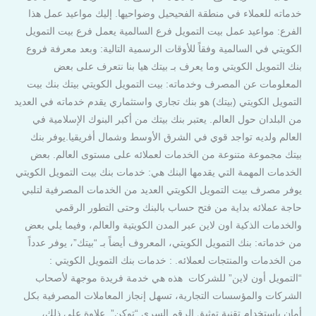
خدماته للعملاء في منطقة الفحيحيل وضواحيها. إليك مواعيد عمل هذا
الفرع: مواعيد عمل بيت التمويل فرع السالمية يعمل فرع بيت التمويل
الكويتي في السالمية وفقاً للأوقات الرسمية التالية: وبعد معرفة فروع
بنك التمويل الكويتي وما يعرف بـ بيتك هيا بنا نتعرف على بعض
المعلومات عن المصرف وخدماته: بيت التمويل الكويتي بيتك بنك بيت
التمويل الكويتي (بيتك) هو بنك تجاري واستثماري يقدم خدماته في العديد
من البلدان حول العالم. يعتبر بنك بيتك من أكبر البنوك الإسلامية في
العالم ولديه تواجد قوي في الشرق الأوسط وشمال أفريقيا.يوفر بنك
بيتك مجموعة متنوعة من الخدمات لعملائه على مستوى العالم. بعض
الخدمات المهمة التي يقدمها البنك هي: خدمات بنك بيت التمويل الكويتي
يوفر مصرف بيت التمويل الكويتي العديد من الخدمات المصرفية لتلبي
حاجة عملائه بداية من فتح حساب بالبنك وحتى التطور الرقمي
والخدمات الذكية اون لاين عبر المدن الكويتية والعالم، وفيما يلي بعض
من خدماته: بنك التمويل الكويتي، المعروف أيضاً بـ “بيتك”، يوفر عدداً
من الخدمات والمنتجات لعملائه. : خدمات بنك التمويل الكويتي :
“التمويل أون لاين” للشركات هذه هي خدمة فريدة موجهة لأصحاب
الشركات والمؤسسات التجارية، تسهل إنجاز المعاملات المصرفية بكل
أمان باستخدام تقنية توثيق الرقم السري “توكن”. علاوة على ذلك،