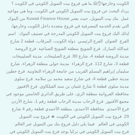
الكويت وخارجها👌🤗 ما هي فروع بيت التمويل الكويتي في الكويت ؟
يزداد البحث عن فروع بيت التمويل الكويتي في الكويت، وما هي مواعيد
عمل بنك بيت التمويل، حيث يعتبر Kuwait Finance House من البنوك
التي تقدم الخدمة المصرفية في فروع متعددة داخل الكويت وخارجها،
لذلك اليك فروع بيت التمويل الكويتي المدرجة في تصنيف البنوك: اسم
الفرع العنوان الفرع الرئيسي دولة الكويت، المرقاب، قطعة 2 شارع
عبدالله المبارك. فرع الشويخ منطقة الشويخ الصناعية. فرع الروضة
مدينة الروضة قطعة 4، شارع 80. فرع الصليبخات مدينة الصليبيخات
قطعة 3، شارع 112. فرع الزهراء مدينة حولي منطقة الزهراء، شارع
سليمان إبراهيم المسلم القريب من جامعة الزهراء التعاونية. فرع حطين
مدينة حطين قطعة 4، في شارع سعيد محمد بن سلامة. فرع سلوى
مدينة سلوى قطعة 5 شارع عثمان بن سند الفيلكاوي. فرع الافنيوز
محافظة الفروانية منطقة الري، على طريق الدائري الخامس موجود في
مجمع الأفنيوز. فرع الرحاب مدينة الرحاب قطعة رقم 1، شارع الأردن.
فرع الأحمدي محافظة الأحمدي، منطقة الأحمدي قطعة رقم 4 شارع
29. فروع بيت التمويل الكويتي في الكويت 🔥 فروع بيت التمويل
الكويتي في العالم فيما يلي دليل فروع بنك بين التمويل عبر العالم:
فرع بيت التمويل الكويتي في تركيا يوجد فرع بيت التمويل الكويتي في