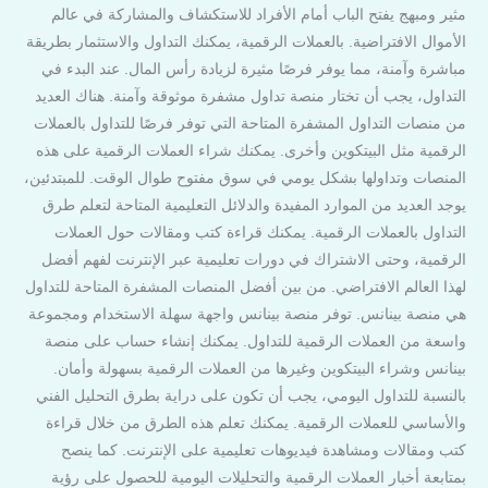
مثير ومبهج يفتح الباب أمام الأفراد للاستكشاف والمشاركة في عالم
الأموال الافتراضية. بالعملات الرقمية، يمكنك التداول والاستثمار بطريقة
مباشرة وآمنة، مما يوفر فرصًا مثيرة لزيادة رأس المال. عند البدء في
التداول، يجب أن تختار منصة تداول مشفرة موثوقة وآمنة. هناك العديد
من منصات التداول المشفرة المتاحة التي توفر فرصًا للتداول بالعملات
الرقمية مثل البيتكوين وأخرى. يمكنك شراء العملات الرقمية على هذه
المنصات وتداولها بشكل يومي في سوق مفتوح طوال الوقت. للمبتدئين،
يوجد العديد من الموارد المفيدة والدلائل التعليمية المتاحة لتعلم طرق
التداول بالعملات الرقمية. يمكنك قراءة كتب ومقالات حول العملات
الرقمية، وحتى الاشتراك في دورات تعليمية عبر الإنترنت لفهم أفضل
لهذا العالم الافتراضي. من بين أفضل المنصات المشفرة المتاحة للتداول
هي منصة بينانس. توفر منصة بينانس واجهة سهلة الاستخدام ومجموعة
واسعة من العملات الرقمية للتداول. يمكنك إنشاء حساب على منصة
بينانس وشراء البيتكوين وغيرها من العملات الرقمية بسهولة وأمان.
بالنسبة للتداول اليومي، يجب أن تكون على دراية بطرق التحليل الفني
والأساسي للعملات الرقمية. يمكنك تعلم هذه الطرق من خلال قراءة
كتب ومقالات ومشاهدة فيديوهات تعليمية على الإنترنت. كما ينصح
بمتابعة أخبار العملات الرقمية والتحليلات اليومية للحصول على رؤية