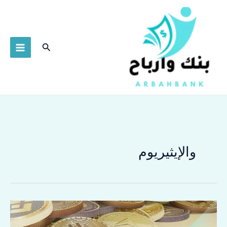
خطي
لى
لمحتوى
البحث
والإيثيريوم
العملات
الرقمية