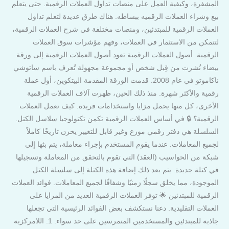
المشفرة، وكيفية العمل على منصات تداول العملات الرقمية. حتى يتعلم
بيع وشراء العملات الرقميه ببساطه. هناك طرق عديدة لتعلم تداول
العملات الرقمية للمبتدئين، ومنصات مختلفة في شرح العملات الرقمية،
لتتمكن من الاستثمار في العملات، وفهم مؤشرات سوق العملات
الرقمية. أصول العملات الرقمية تعود أصول العملات الرقمية إلى ورقة
بيضاء نُشرت من قِبل شخص أو مجموعة مجهولة تُعرف باسم ساتوشي
ناكاموتو في عام 2008. قدمت الورقة المقدمة البيتكوين، أول عملة
رقمية والأكثر شهرة. منذ ذلك الحين، ظهرت آلاف العملات الرقمية
الأخرى، كل منها يحمل مزايا واستخدامات فريدة. كيف تعمل العملات
الرقمية؟ 🔒 في أساس العملات الرقمية تكمن تكنولوجيا سلاسل الكتل.
السلسلة هي دفتر رقمي موزع وغير قابل للتغيير يخزن تاريخًا كاملاً
لجميع المعاملات. عندما يقوم المستخدم بإجراء معاملة، يتم بثها إلى
شبكة من الحواسيب (العقد) التي تقوم بالتحقق من المعاملة وتسجيلها
في كتلة جديدة. يتم بعد ذلك إضافة هذه الكتلة إلى سلسلة الكتل
الموجودة، مما يخلق سجلًا زمنيًا وشفافًا لجميع المعاملات. فوائد العملات
الرقمية للمبتدئين 🌟 توفر العملات الرقمية العديد من المزايا على
العملات التقليدية. دعنا نستكشف بعض الفوائد الرئيسية التي تجعلها
جاذبة للمبتدئين والمستخدمين المتمرسين على حد سواء. 1. اللامركزية