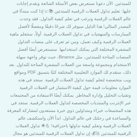
للمبتدئين. الآن دعونا نستعرض بعض الأسئلة الشائعة ونقدم إجابات
عليها. تعليم تداول العملات الرقمية للمبتدئين 📚📈 إذا كنت مبتدئًا في
عالم العملات الرقمية وترغب في تعلم كيفية التداول، فقد وجدت
المصدر المثالي! هذا الدليل سيوفر لك شرحًا دقيقًا ومفصلًا لأفضل
الممارسات والمنهجيات في تداول العملات الرقمية. أولاً، ستتعلم ماهية
العملات الرقمية وكيف تعمل، ومن ثم تعرف على منصات التداول
المشفرة المختلفة التي يمكنك استخدامها. سنستعرض أيضًا أفضل
المنصات المتاحة للمبتدئين، مثل Binance، حيث توفر واجهة سهلة
الاستخدام ومجموعة واسعة من العملات المشفرة المتاحة للتداول. بعد
ذلك، ستقدم لك الموارد التعليمية المختلفة كتبًا بتنسيق PDF ومواقع
ويب متخصصة لتعلم كيفية تداول العملات الرقمية. ستجد في هذه
الموارد معلومات قيمة حول كيفية الاستثمار في العملات الرقمية
وتقنيات التحليل وإدارة المخاطر. يمكنك أيضًا الاستفادة من المجتمعات
عبر الإنترنت والمنتديات المخصصة لتداول العملات الرقمية. ستجد في
هذه المجتمعات خبراء ومتداولين ذوي خبرة مستعدون لمشاركة المعرفة
والمساعدة في رحلتك في عالم التداول. ابدأ الآن واستكشف عالم
العملات الرقمية وتعلم كيفية تداولها باحترافية! 💪🌟 تداول العملات
الرقمية للمبتدئين 🚀💰 إن تداول العملات الرقمية للمبتدئين هو مجال