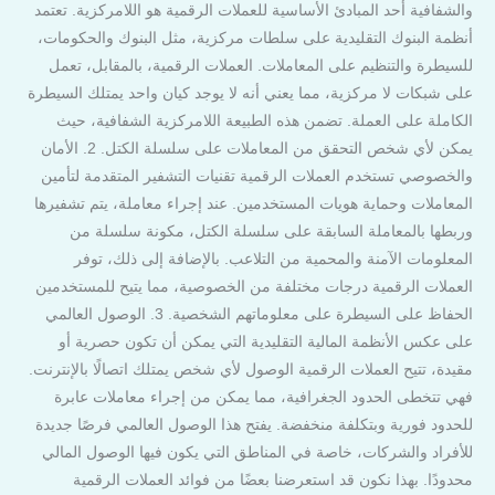
والشفافية أحد المبادئ الأساسية للعملات الرقمية هو اللامركزية. تعتمد
أنظمة البنوك التقليدية على سلطات مركزية، مثل البنوك والحكومات،
للسيطرة والتنظيم على المعاملات. العملات الرقمية، بالمقابل، تعمل
على شبكات لا مركزية، مما يعني أنه لا يوجد كيان واحد يمتلك السيطرة
الكاملة على العملة. تضمن هذه الطبيعة اللامركزية الشفافية، حيث
يمكن لأي شخص التحقق من المعاملات على سلسلة الكتل. 2. الأمان
والخصوصي تستخدم العملات الرقمية تقنيات التشفير المتقدمة لتأمين
المعاملات وحماية هويات المستخدمين. عند إجراء معاملة، يتم تشفيرها
وربطها بالمعاملة السابقة على سلسلة الكتل، مكونة سلسلة من
المعلومات الآمنة والمحمية من التلاعب. بالإضافة إلى ذلك، توفر
العملات الرقمية درجات مختلفة من الخصوصية، مما يتيح للمستخدمين
الحفاظ على السيطرة على معلوماتهم الشخصية. 3. الوصول العالمي
على عكس الأنظمة المالية التقليدية التي يمكن أن تكون حصرية أو
مقيدة، تتيح العملات الرقمية الوصول لأي شخص يمتلك اتصالًا بالإنترنت.
فهي تتخطى الحدود الجغرافية، مما يمكن من إجراء معاملات عابرة
للحدود فورية وبتكلفة منخفضة. يفتح هذا الوصول العالمي فرصًا جديدة
للأفراد والشركات، خاصة في المناطق التي يكون فيها الوصول المالي
محدودًا. بهذا نكون قد استعرضنا بعضًا من فوائد العملات الرقمية