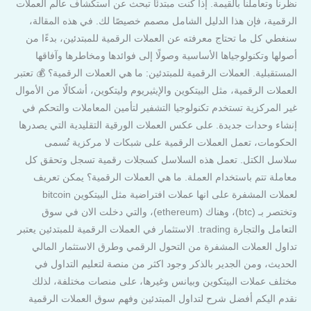
نظرنا وتعاملنا بالقيمة. إذا كنت مبتدئًا تبحث عن استكشاف عالم العملات
الرقمية، فإن هذا الدليل الشامل مصمم خصيصًا لك. في هذه المقالة،
سنغطي كل ما تحتاج معرفته عن العملات الرقمية للمبتدئين، بدءًا من
أصولها وتكنولوجياها الأساسية وصولًا إلى فوائدها ومخاطرها وآفاقها
المستقبلية. العملات الرقمية للمبتدئين: ما هي العملات الرقمية؟ 💰 تعتبر
العملات الرقمية، مثل البيتكوين والإيثيريوم وليتكوين، أشكالًا من الأموال
غير المركزية تستخدم تكنولوجيا التشفير لتأمين المعاملات والتحكم في
إنشاء وحدات جديدة. على عكس العملات الورقية التقليدية التي يصدرها
الحكومات، تعمل العملات الرقمية على شبكات لا مركزية تُسمى
سلاسل الكتل. تعمل هذه السلاسل كسجلات رقمية تسجل وتحقق كل
معاملة تتم باستخدام العملة. ما هي العملات الرقمية؟ يمكن تعريف
لعملات المشفرة على انها عملات افتراضية مثل البيتكوين bitcoin
وتختصر بـ (btc)، وهناك (ethereum)، والتي دخلت الان في سوق
التعامل والتجارة trading. الاستثمار في العملات الرقمية للمبتدئين يعتبر
تداول العملات المشفرة من التحول الرقمي وطرق الاستثمار المالي
الحديث، ومن الجدير بالذكر وجود اكثر من منصة لتعليم التداول في
مختلف عملات البيتكوين وبيانس وغيرها، على منصات مختلفة، لذلك
نقدم اليكم أفضل شرح لتداول المبتدئين وفهم سوق العملات الرقمية