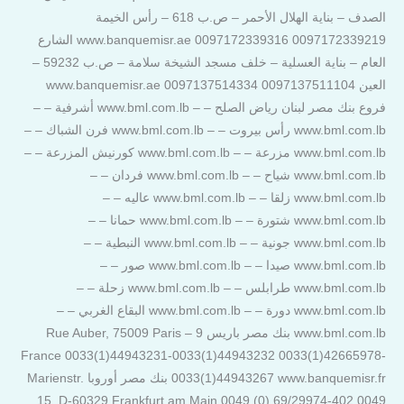
الصدف – بناية الهلال الأحمر – ص.ب 618 – رأس الخيمة
0097172339219 0097172339316 www.banquemisr.ae الشارع
العام – بناية العسلية – خلف مسجد الشيخة سلامة – ص.ب 59232 –
العين 0097137511104 0097137514334 www.banquemisr.ae
فروع بنك مصر لبنان رياض الصلح – – www.bml.com.lb أشرفية – –
www.bml.com.lb رأس بيروت – – www.bml.com.lb فرن الشباك – –
www.bml.com.lb مزرعة – – www.bml.com.lb كورنيش المزرعة – –
www.bml.com.lb شياح – – www.bml.com.lb فردان – –
www.bml.com.lb زلقا – – www.bml.com.lb عاليه – –
www.bml.com.lb شتورة – – www.bml.com.lb حمانا – –
www.bml.com.lb جونية – – www.bml.com.lb النبطية – –
www.bml.com.lb صيدا – – www.bml.com.lb صور – –
www.bml.com.lb طرابلس – – www.bml.com.lb زحلة – –
www.bml.com.lb دورة – – www.bml.com.lb البقاع الغربي – –
www.bml.com.lb بنك مصر باريس 9 Rue Auber, 75009 Paris –
France 0033(1)44943231-0033(1)44943232 0033(1)42665978-
0033(1)44943267 www.banquemisr.fr بنك مصر أوروبا Marienstr.
15, D-60329 Frankfurt am Main 0049 (0) 69/29974-402 0049