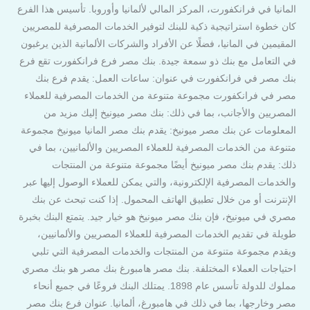
المانيا في فرانكفورت، المركز المالي لألمانيا وأوروبا. تأسيس هذا الفرع
كان خطوة استراتيجية ذكية للبنك لتوفير الخدمات المصرفية للمصريين
المقيمين في المانيا، فضلًا عن الأفراد والشركات الألمانية الذين يرغبون
في التعامل مع بنك ذو سمعة جيدة. بنك مصر فرع فرانكفورت تقع فرع
بنك مصر في فرانكفورت في عنوان: ساعات العمل: يقدم فرع بنك
مصر في فرانكفورت مجموعة متنوعة من الخدمات المصرفية للعملاء
المصريين والأجانب، بما في ذلك: بنك مصر ميونيخ إليك مزيد من
المعلومات عن بنك مصر ميونيخ: يقدم بنك مصر المانيا ميونيخ مجموعة
متنوعة من الخدمات المصرفية للعملاء المصريين والألمانيين، بما في
ذلك: يقدم بنك مصر ميونيخ أيضًا مجموعة متنوعة من المنتجات
والخدمات المصرفية الإلكترونية، والتي يمكن للعملاء الوصول إليها عبر
الإنترنت أو من خلال تطبيق الهاتف المحمول. إذا كنت تبحث عن بنك
مصري في ميونيخ، فإن بنك مصر ميونيخ هو خيار جيد. يتمتع البنك بخبرة
طويلة في تقديم الخدمات المصرفية للعملاء المصريين والألمانيين،
ويقدم مجموعة متنوعة من المنتجات والخدمات المصرفية التي تلبي
احتياجات العملاء المختلفة. بنك مصر هامبورغ بنك مصر هو بنك مصري
مملوك للدولة تأسس عام 1898. يمتلك البنك فروعًا في جميع أنحاء
مصر وخارجها، بما في ذلك في هامبورغ، ألمانيا. عنوان فرع بنك مصر