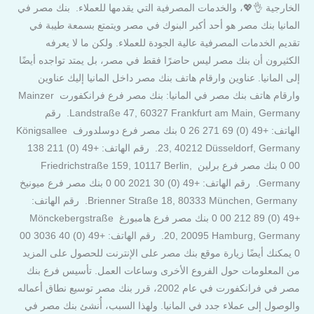
الخارجية 👌💖، والخدمات المصرفية التي يقدمها للعملاء. بنك مصر في
المانيا بنك مصر هو أحد أكبر البنوك في مصر ويتمتع بسمعة طيبة في
تقديم الخدمات المصرفية عالية الجودة للعملاء. ولكن ما لا يعرفه
الكثيرون أن بنك مصر ليس حاضرًا فقط في مصر، بل يمتد تواجده أيضًا
إلى المانيا. عناوين وارقام هاتف بنك مصر داخل المانيا إليك عناوين
وارقام هاتف بنك مصر في المانيا: بنك مصر فرع فرانكفورت Mainzer
Landstraße 47, 60327 Frankfurt am Main, Germany. رقم
الهاتف: +49 (0) 69 271 26 0 بنك مصر فرع دوسلدورف Königsallee
23, 40212 Düsseldorf, Germany. رقم الهاتف: +49 (0) 211 138
00 0 بنك مصر فرع برلين Friedrichstraße 159, 10117 Berlin,
Germany. رقم الهاتف: +49 (0) 30 2021 00 0 بنك مصر فرع ميونيخ
Brienner Straße 18, 80333 München, Germany. رقم الهاتف:
+49 (0) 89 212 00 0 بنك مصر فرع هامبورغ Mönckebergstraße
20, 20095 Hamburg, Germany. رقم الهاتف: +49 (0) 40 3036 00
0 يمكنك أيضًا زيارة موقع بنك مصر على الإنترنت للحصول على المزيد
من المعلومات حول الفروع الأخرى وساعات العمل. تأسيس فرع بنك
مصر في فرانكفورت في عام 2002، قرر بنك مصر توسيع نطاق أعماله
والوصول إلى عملاء جدد في المانيا. ولهذا السبب، أُنشئ بنك مصر في