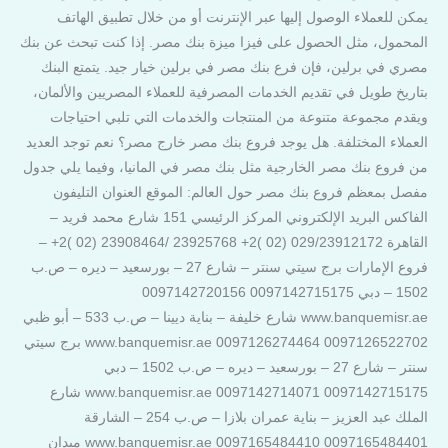
يمكن للعملاء الوصول إليها عبر الإنترنت أو من خلال تطبيق الهاتف
المحمول، مثل الحصول على فيزا ميزة بنك مصر. إذا كنت تبحث عن بنك
مصري في برلين، فإن فرع بنك مصر في برلين خيار جيد. يتمتع البنك
بتاريخ طويل في تقديم الخدمات المصرفية للعملاء المصريين والألمان،
ويقدم مجموعة متنوعة من المنتجات والخدمات التي تلبي احتياجات
العملاء المختلفة. هل يوجد فروع بنك مصر خارج مصر؟ نعم توجد العديد
من فروع بنك مصر الخارجية مثل بنك مصر في المانيا، وفيما يلي جدول
مفصل بمعظم فروع بنك مصر حول العالم: الموقع العنوان التليفون
الفاكس البريد الإلكتروني المركز الرئيسي 151 شارع محمد فريد –
القاهرة 029/23912172 (02 )2+ 23925768 /23908464 (02 )2+ –
فروع الإمارات برج سيتي سنتر – شارع 27 – بورسعيد – ديره – ص.ب
1502 – دبي 0097142715175 0097142720156
www.banquemisr.ae شارع خليفة – بناية ديينا – ص.ب 533 – أبو ظبي
0097126522702 0097126274464 www.banquemisr.ae برج سيتي
سنتر – شارع 27 – بورسعيد – ديره – ص.ب 1502 – دبي
0097142715175 0097142714071 www.banquemisr.ae شارع
الملك عبد العزيز – بناية عمران بلازا – ص.ب 254 – الشارقة
0097165484401 0097165484410 www.banquemisr.ae ميدان