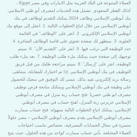
العملاء المتنوعة في البلاد العربية مثل الامارات وفي مصر Egypt ،
كذلك القطر السعودي. تشمل هذه الخدمات لمصرف أبو ظبي الاسلامي:
بنك أبوظبي الإسلامي وظائف 2024 يمكنك التقديم لوظائف في بنك
أبوظبي الإسلامي من خلال اتباع الخطوات التالية: 1. انتقل إلى موقع بنك
أبوظبي الإسلامي الإلكتروني. 2. انقر على “الوظائف” في القائمة
العلوية. 3. ستظهر لك صفحة تحتوي على قائمة الوظائف الشاغرة. 4.
حدد الوظيفة التي ترغب فيها. 5. انقر على “التقديم الآن”. 6. سيتم
توجيهك إلى صفحة حيث يمكنك ملء طلب الوظيفة. 7. بعد ملء طلب
الوظيفة، انقر على “إرسال”. 8. سيتم مراجعة طلبك من قبل فريق
التوظيف في بنك أبوظبي الإسلامي. إذا تم اختيارك للمقابلة، ستتلقى
رسالة بريد إلكتروني تفيد بذلك. نتمنى لك التوفيق في سعيك للحصول
على وظيفة في بنك أبوظبي الإسلامي ويمكنك متابعة فرص توظيف
مصرف ابو ظبي حصريا. فتح حساب ربة منزل في مصرف أبوظبي
الإسلامي عزيزتي ربة المنزل، لفتح حساب في مصرف أبوظبي
الإسلامي، يمكنك اتباع الخطوات التالية بسهولة: فتح حساب سمارت
مصرف أبوظبي الإسلامي يقدم مصرف أبوظبي الإسلامي – مصر حلولاً
متميزة في مجال الحسابات المصرفية، بخصائص تناسب احتياجات
العملاء المختلفة. يأتي حساب سمارت كواحد من هذه الحلول، حيث يتيح