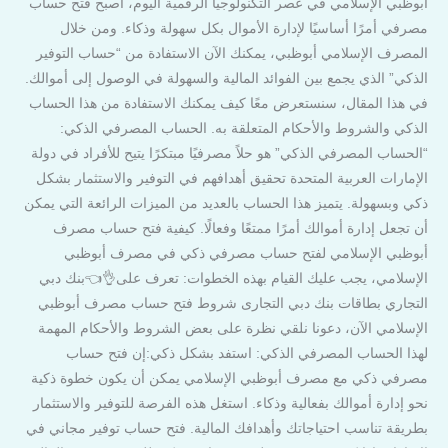
أبوظبي الإسلامي في عصر التكنولوجيا الرقمية اليوم، أصبح فتح حساب
مصرفي أمرًا أساسيًا لإدارة الأموال بكل سهولة وذكاء. ومن خلال
المصرف الإسلامي أبوظبي، يمكنك الآن الاستفادة من “حساب التوفير
الذكي” الذي يجمع بين الفوائد المالية والسهولة في الوصول إلى أموالك.
في هذا المقال، سنستعرض معًا كيف يمكنك الاستفادة من هذا الحساب
الذكي والشروط والأحكام المتعلقة به. الحساب المصرفي الذكي:
“الحساب المصرفي الذكي” هو حلاً مصرفيًا مبتكرًا يتيح للأفراد في دولة
الإمارات العربية المتحدة تحقيق أهدافهم في التوفير والاستثمار بشكل
ذكي وبسهولة. يتميز هذا الحساب بالعديد من الميزات الرائعة التي يمكن
أن تجعل إدارة أموالك أمرًا ممتعًا وفعالًا. كيفية فتح حساب مصرف
أبوظبي الإسلامي لفتح حساب مصرفي ذكي في مصرف أبوظبي
الإسلامي، يجب عليك القيام بهذه الخطوات: تعرف على👌👈بنك دبي
التجاري بطاقات بنك دبي التجارى شروط فتح حساب مصرف أبوظبي
الإسلامي الآن، دعونا نلقي نظرة على بعض الشروط والأحكام المهمة
لهذا الحساب المصرفي الذكي: استفد بشكل ذكي:إن فتح حساب
مصرفي ذكي مع مصرف أبوظبي الإسلامي يمكن أن يكون خطوة ذكية
نحو إدارة أموالك بفعالية وذكاء. استغل هذه الفرصة للتوفير والاستثمار
بطريقة تناسب احتياجاتك وأهدافك المالية. فتح حساب توفير مجاني في