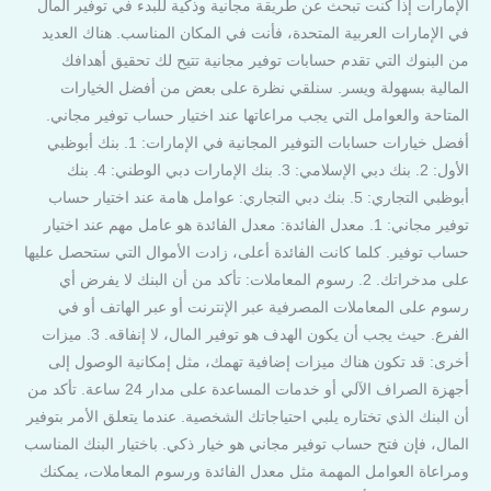
الإمارات إذا كنت تبحث عن طريقة مجانية وذكية للبدء في توفير المال
في الإمارات العربية المتحدة، فأنت في المكان المناسب. هناك العديد
من البنوك التي تقدم حسابات توفير مجانية تتيح لك تحقيق أهدافك
المالية بسهولة ويسر. سنلقي نظرة على بعض من أفضل الخيارات
المتاحة والعوامل التي يجب مراعاتها عند اختيار حساب توفير مجاني.
أفضل خيارات حسابات التوفير المجانية في الإمارات: 1. بنك أبوظبي
الأول: 2. بنك دبي الإسلامي: 3. بنك الإمارات دبي الوطني: 4. بنك
أبوظبي التجاري: 5. بنك دبي التجاري: عوامل هامة عند اختيار حساب
توفير مجاني: 1. معدل الفائدة: معدل الفائدة هو عامل مهم عند اختيار
حساب توفير. كلما كانت الفائدة أعلى، زادت الأموال التي ستحصل عليها
على مدخراتك. 2. رسوم المعاملات: تأكد من أن البنك لا يفرض أي
رسوم على المعاملات المصرفية عبر الإنترنت أو عبر الهاتف أو في
الفرع. حيث يجب أن يكون الهدف هو توفير المال، لا إنفاقه. 3. ميزات
أخرى: قد تكون هناك ميزات إضافية تهمك، مثل إمكانية الوصول إلى
أجهزة الصراف الآلي أو خدمات المساعدة على مدار 24 ساعة. تأكد من
أن البنك الذي تختاره يلبي احتياجاتك الشخصية. عندما يتعلق الأمر بتوفير
المال، فإن فتح حساب توفير مجاني هو خيار ذكي. باختيار البنك المناسب
ومراعاة العوامل المهمة مثل معدل الفائدة ورسوم المعاملات، يمكنك