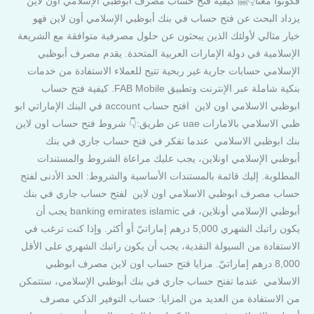
فكونوا معنا👇🤗 كيفية فتح حساب مصرف أبوظبي الإسلامي اون لاين
يزداد البحث عن فتح حساب في بنك أبوظبي الإسلامي أون لاين فهو
خيار مثالي لأولئك الذين يبحثون عن حلول مصرفية متوافقة مع الشريعة
الإسلامية في دولة الإمارات العربية المتحدة. يقدم مصرف أبوظبي
الإسلامي حسابات جارية غير ربحية تتيح للعملاء الاستفادة من خدمات
بنكية شاملة عبر الإنترنت وتطبيق FAB Mobile. كيفية فتح حساب
ابوظبي الاسلامي اون لاين افتح حساب account في البنك الإماراتي ابو
ظبي الاسلامي بالامارات uae عن طريق:👇 شروط فتح حساب اون لاين
بنك ابوظبي الاسلامي عندما تفكر في فتح حساب جاري في بنك
أبوظبي الإسلامي اونلاين، يجب عليك مراعاة الشروط والمستندات
المطلوبة. إليك قائمة بالمستندات الأساسية والشروط: الحد الأدنى لفتح
حساب مصرف ابوظبي الاسلامي اون لاين لفتح حساب جاري في بنك
أبوظبي الإسلامي أونلاين، في banking emirates islamic يجب أن
يكون راتبك الشهري 5,000 درهم إماراتيّ أو أكثر. وإذا كنت ترغب في
الاستفادة من السيولة النقدية، يجب أن يكون راتبك الشهري على الأقل
8,000 درهم إماراتيّ. مزايا فتح حساب اون لاين مصرف ابوظبي
الاسلامي عندما تفتح حساب جاري في بنك أبوظبي الإسلامي، ستتمكن
من الاستفادة من العديد من المزايا: حساب التوفير الذكي مصرف