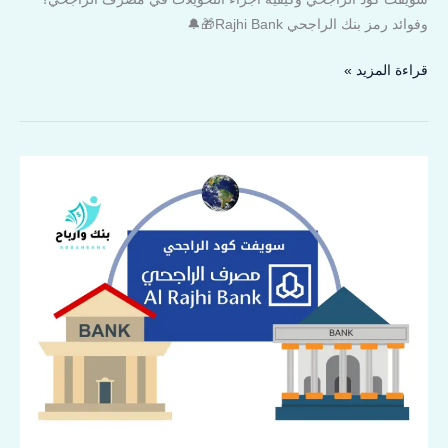
وفوائد رمز بنك الراجحي Rajhi Bank🎁🔔
قراءة المزيد »
سويفت
كود
الراجحي
1445:
كود
بنك
الراجحي
للتحويل
الدولي