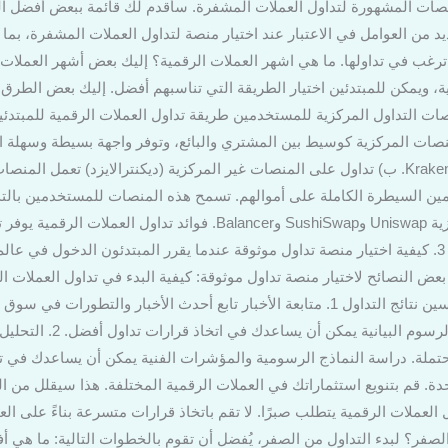
نصات المشهورة لتداول العملات المشفرة. سأقدم لك قائمة ببعض أفضل ا
يد من العوامل في الاعتبار عند اختيار منصة لتداول العملات المشفرة، ب
 ترغب في تداولها. ما هي اشهر العملات الرقمية؟ إليك بعض أشهر العملات 
 ويمكن للمبتدئين اختيار الطريقة التي تناسبهم أفضل. إليك بعض الطرق ال
ات التداول المركزية للمستخدمين طريقة تداول العملات الرقمية للمبتدئي
نصات المركزية كوسيط بين المشتري والبائع، وتوفر واجهة بسيطة وسهلة ا
المشهورة هي Binance وCoinbase وKraken. ب) تداول على المنصات غير المركزية (ديكنترالايزد)
دمين السيطرة الكاملة على أموالهم. تسمح هذه المنصات للمستخدمين بالت
وسيط. ومن أمثلة المنصات غير المركزية Uniswap وSushiSwap وBalancer. ف
للمبتدئين. إليك بعض الفوائد الرئيسية: 3. كيفية اختيار منصة تداول موثوقة عندما يقرر المبتدئون 
 بعض النصائح لاختيار منصة تداول موثوقة: كيفية البدء في تداول العملات ا
في تداول العملات الرقمية: نصائح لتحسين نتائج التداول 1. متابعة الأخبار تابع أحدث الأخ
تؤثر في أسعار العملات وكيف
حدة. قم بتنويع استثماراتك في العملات الرقمية المختلفة. هذا سيقلل من
ر أن تداول العملات الرقمية يتطلب صبرًا. لا تقم باتخاذ قرارات متسرعة بناءً على
الصفر؟ لبدء التداول من الصفر، يُفضل أن تقوم بالخطوات التالية: ما هي 