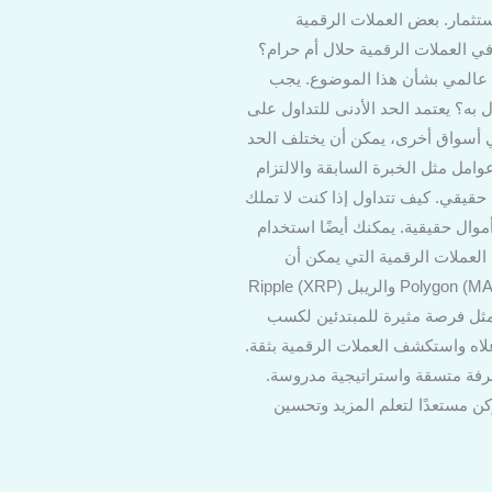
تثمار. بعض العملات الرقمية
ن العملات الأخرى. هل التداول في العملات الرقمية حلال أم حرام؟
فاق عالمي بشأن هذا الموضوع. يجب
به؟ يعتمد الحد الأدنى للتداول على
 أسواق أخرى، يمكن أن يختلف الحد
امل مثل الخبرة السابقة والالتزام
جاح على حساب حقيقي. كيف تتداول إذا كنت لا تملك
موال حقيقية. يمكنك أيضًا استخدام
لعملات الرقمية التي يمكن أن
تحظى بمستقبل واعد وتتضمن بعضها البيتكوين، الإيثريوم، وعملات أخرى مثل مانا Decentraland (MANA) وPolygon (MATIC) والريبل Ripple (XRP)
 يمثل فرصة مثيرة للمبتدئين لكسب
لاه واستكشف العملات الرقمية بثقة.
عرفة متسقة واستراتيجية مدروسة.
كن مستعدًا لتعلم المزيد وتحسين