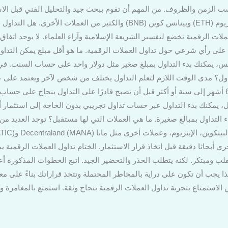
ب الزمن والظروف. من المهم أن تقوم ببحث جيد والتحليل الفني قبل الاس
الشهيرة تشمل البيتكوين (BTC) والإيثريوم (ETH) وبينانس كوين (BNB) والكثير م
ملات الرقمية تخضع لتفسير الشريعة الإسلامية وآراء العلماء. لا يوجد ات
ى رأي شرعي حول تداول العملات الرقمية. ما هو أقل مبلغ يمكن التداول 
، يمكنك بدء التداول بمبلغ صغير مثل دولار واحد على حساب السنت. في
داول؟ مدى الوقت اللازم لتعلم التداول يختلف من شخص لآخر ويعتمد على عو
بالتعلم. عمومًا، يمكن أن يستغرق من 6 أشهر إلى سنة أو أكثر قبل أن تصبح قادرًا على التداول بن
ال، يمكنك بدء التداول عبر حساب تداول تجريبي بدون الحاجة إلى استثمار أ
داول بمبالغ صغيرة. ما هي العملات التي لها مستقبل؟ توجد العديد من ا
ي أبحاثا دقيقة قبل اتخاذ قرار الاستثمار. الختام تداول العملات الرقمية
ب ومبتكر. لكنه يتطلب الحذر والتحضير الجيد. اتبع الخطوات المذكورة أع
ا يجب أن تكون على دراية بالمخاطر المحتملة وتتخذ قراراتك بناءً على م
 الاستمتاع بتجربة تداول العملات الرقمية بنجاح وثقة. استمتع بالمغامرة و