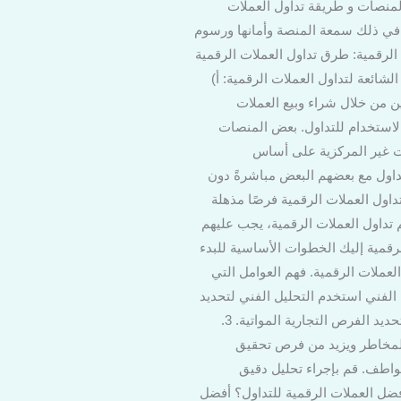
لمنصات و طريقة تداول العملات
ما في ذلك سمعة المنصة وأمانها ورسوم
الرقمية: طرق تداول العملات الرقمية
شائعة لتداول العملات الرقمية: أ)
ن من خلال شراء وبيع العملات
لاستخدام للتداول. بعض المنصات
 تعمل المنصات غير المركزية على أساس
داول مع بعضهم البعض مباشرةً دون
وائد تداول العملات الرقمية يوفر تداول العملات الرقمية فرصًا مذهلة
الدخول في عالم تداول العملات الرقمية، يجب عليهم
لرقمية إليك الخطوات الأساسية للبدء
بار والتطورات في سوق العملات الرقمية. فهم العوامل التي
ية قراءة الرسوم البيانية يمكن أن يساعدك في اتخاذ قرارات تداول أفضل. 2. التحليل الفني استخدم التحليل الفني لتحديد
الاتجاهات ونقاط الدخول والخروج المحتملة. دراسة النماذج الرسومية والمؤشرات الفنية يمكن أن يساعدك في تحديد الفرص التجارية المواتية. 3.
 المخاطر ويزيد من فرص تحقيق
 العواطف. قم بإجراء تحليل دقيق
أفضل العملات الرقمية للتداول؟ أفضل