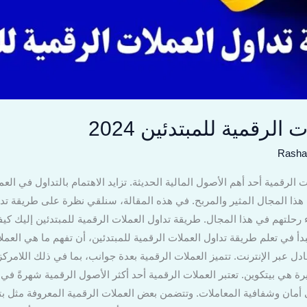
لرقمية للمبتدئين 2024
Rasha
رقمية أحد أهم الأصول المالية الحديثة. تزايد الاهتمام بالتداول في العمل
ذا المجال المثير والمربح. في هذه المقالة، سنلقي نظرة على طريقة تداو
رحلتهم في هذا المجال. طريقة تداول العملات الرقمية للمبتدئين إليك كيف
أ في تعلم طريقة تداول العملات الرقمية للمبتدئين، أن تفهم ما هي العملا
دل عبر الإنترنت. تتميز العملات الرقمية بعدة جوانب، بما في ذلك اللامركز
ة هي بيتكوين. تعتبر العملات الرقمية أحد أكثر الأصول الرقمية شهرةً في ا
 أمان وشفافية المعاملات. وتتضمن بعض العملات الرقمية المعروفة مثل بت