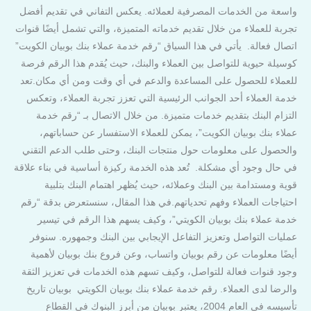
واسعة من الخدمات المصرفية لعملائه. يعكس التفاني في تقديم أفضل
تجربة للعملاء من خلال تقديم خدماته المتميزة، والتي تشمل أيضًا قنوات
اتصال فعالة. يأتي في هذا السياق “رقم خدمة عملاء بنك بوبيان الكويت”
كوسيلة حيوية للتواصل بين العملاء والبنك، حيث يُقدم هذا الرقم فرصة
للعملاء للحصول على المساعدة والدعم في أي وقت ومن أي مكان.تعد
خدمة العملاء أحد الجوانب الرئيسية التي تعزز تجربة العملاء، وتعكس
التزام البنك بتقديم خدمات متميزة. من خلال الاتصال بـ “رقم خدمة
عملاء بنك بوبيان الكويت”، يمكن للعملاء الاستفسار عن حساباتهم،
والحصول على معلومات حول منتجات البنك، وحتى طلب الدعم التقني
في حال وجود أي مشكلة. تُعد هذه الخدمة ركيزة أساسية في بناء علاقة
قوية ومستدامة بين البنك وعملائه، حيث يُظهر اهتمام البنك بتلبية
احتياجات العملاء وفهم تحدياتهم.في هذا المقال، سنستعرض بدقة “رقم
خدمة عملاء بنك بوبيان الكويتي”، وكيف يسهم هذا الرقم في تيسير
عمليات التواصل وتعزيز التفاعل الإيجابي بين البنك وجمهوره. سنوفر
أيضًا معلومات عن رقم بوبيان واتساب، وعن فروع بنك بوبيان لأهمية
وجود قنوات فعالة للتواصل، وكيف تسهم هذه الخدمات في تعزيز الثقة
والرضا لدى العملاء. رقم خدمة عملاء بنك بوبيان الكويتي بوبيان تاريخ
تأسيسه في العام 2004، يعتبر بوبيان من أبرز البنوك في القطاع