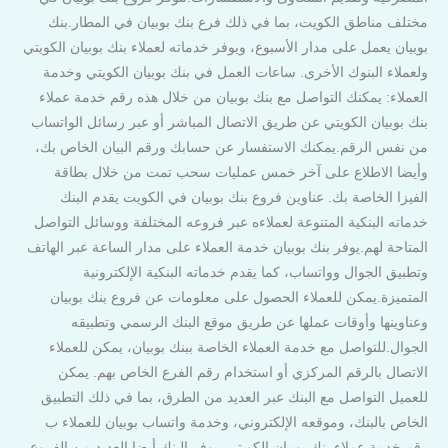
مختلف مناطق الكويت، بما في ذلك فرع بنك بوبيان في المطار.بنك
بوبيان يعمل على مدار الأسبوع، ويوفر خدماته لعملاء بنك بوبيان الكويتي
ولعملاء البنوك الأخرى. ساعات العمل في بنك بوبيان الكويتي وخدمة
العملاء: يمكنك التواصل مع بنك بوبيان من خلال هذه رقم خدمة عملاء
بنك بوبيان الكويتي عن طريق الاتصال المباشر أو عبر رسائل الواتساب
من نفس الرقم.يمكنك الاستفسار عن حسابك ورقم البيان الخاص بك،
وأيضا الاطلاع على آخر خمس عمليات سحب تمت من خلال بطاقة
الفيزا الخاصة بك. عناوين فروع بنك بوبيان في الكويت يقدم البنك
خدماته البنكية المتنوعة لعملاءه عبر فروعه المختلفة ووسائل التواصل
المتاحة لهم.يوفر بنك بوبيان خدمة العملاء على مدار الساعة عبر الهاتف
وتطبيق الجوال وواتساب، كما يقدم خدماته البنكية الإلكترونية
المتميزة.يمكن للعملاء الحصول على معلومات عن فروع بنك بوبيان
وعناوينها وأوقات عملها عن طريق موقع البنك الرسمي وتطبيقه
الجوال.للتواصل مع خدمة العملاء الخاصة ببنك بوبيان، يمكن للعملاء
الاتصال بالرقم المركزي أو استخدام رقم الفرع الخاص بهم. يمكن
للعميل التواصل مع البنك عبر العديد من الطرق، بما في ذلك التطبيق
الخاص بالبنك، وموقعه الإلكتروني، وخدمة واتساب بوبيان للعملاء ب
رقم خدمة عملاء بنك بوبيان الكويتي. يوفر البنك أيضا العديد من الفروع