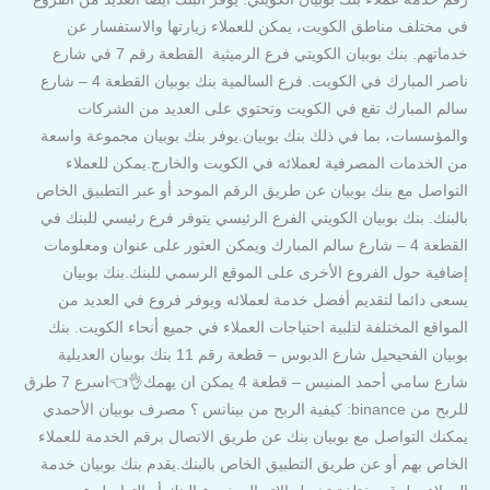
في مختلف مناطق الكويت، يمكن للعملاء زيارتها والاستفسار عن
خدماتهم. بنك بوبيان الكويتي فرع الرميثية القطعة رقم 7 في شارع
ناصر المبارك في الكويت. فرع السالمية بنك بوبيان القطعة 4 – شارع
سالم المبارك تقع في الكويت وتحتوي على العديد من الشركات
والمؤسسات، بما في ذلك بنك بوبيان.يوفر بنك بوبيان مجموعة واسعة
من الخدمات المصرفية لعملائه في الكويت والخارج.يمكن للعملاء
التواصل مع بنك بوبيان عن طريق الرقم الموحد أو عبر التطبيق الخاص
بالبنك. بنك بوبيان الكويتي الفرع الرئيسي يتوفر فرع رئيسي للبنك في
القطعة 4 – شارع سالم المبارك ويمكن العثور على عنوان ومعلومات
إضافية حول الفروع الأخرى على الموقع الرسمي للبنك.بنك بوبيان
يسعى دائما لتقديم أفضل خدمة لعملائه ويوفر فروع في العديد من
المواقع المختلفة لتلبية احتياجات العملاء في جميع أنحاء الكويت. بنك
بوبيان الفحيحيل شارع الدبوس – قطعة رقم 11 بنك بوبيان العديلية
شارع سامي أحمد المنيس – قطعة 4 يمكن ان يهمك👌👈اسرع 7 طرق
للربح من binance: كيفية الربح من بينانس ؟ مصرف بوبيان الأحمدي
يمكنك التواصل مع بوبيان بنك عن طريق الاتصال برقم الخدمة للعملاء
الخاص بهم أو عن طريق التطبيق الخاص بالبنك.يقدم بنك بوبيان خدمة