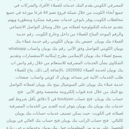
المصرفي الكويتي.يقدم البنك خدماته للعملاء الأفراد والشركات في
جميع أنحاء الكويت من خلال شبكة فروع تضم 44 فرعا موزعة في جميع
محافظات الكويت.يوفر بابوعن خدمات مصرفية مبتكرة ومتطورة ويهتم
بتقديم خدماته التكنولوجية لعملائه من خلال وسائل التواصل الاجتماعي
والرقم الموحد المتاح للعملاء من داخل وخارج الكويت. رقم خدمة
العملاء بنك بوبيان خصص بنك بوبيان الكويتي رقم خدمة عملاء بنك
بوبيان الكويتي للتواصل وفق الآتي: رقم بنك بوبيان واتساب whatsapp
يسمح لعملاء بنك بوبيان الإسلامي بطرح إمكانية الاستفسارات وتقديم
الشكاوى بشأن الخدمات المصرفية للاستعلام من خلال رقم واتس اب
بنك بوبيان لخدمة العملاء 1820082. بالإضافة إلى ذلك، يتاح للعملاء
طلب الخدمات الآتية عبر مساعد بوبيان الـ كويتي واتساب: صفحات
خدمة عملاء بنك بوبيان على السوشيال يتيح بنك بوبيان لعملائه التواصل
مع البنك من خلال عدة قنوات إلكترونية مخصصة وفق الآتي: .فتح
حساب بنك بوبيان: فتح حساب boubyan في 5 دقائق بأقل شروط اهم
خدمات بنك بوبيان بنك بوبيان يتوفر لديه العديد من الخدمات المصرفية
لعملائه في الكويت. حيث يمكن تصنيف خدمات حسابات بنك بوبيان
كالتالي: فتح حساب الراتب بنك بوبيان فتح حساب بنك الغالي في بوبيان
للحصول على مزيد من المعلومات حول بنك بوبيان وخدماته يرجى زيارة