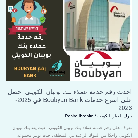
احدث
رقم
خدمة
عملاء
بنك
بوبيان
الكويتي
احصل
على
اسرع
خدمات Boubyan
Bank
احدث رقم خدمة عملاء بنك بوبيان الكويتي احصل
في
على اسرع خدمات Boubyan Bank في 2025-
2025-
2026
2026
بنوك
,
اخبار
,
الكويت
/
Rasha Ibrahim
تعرف على رقم خدمة عملاء بنك بوبيان الكويتي، حيث يعد بنك بوبيان
الكويتي واحدًا من البنوك الرائدة في المنطقة، حيث يوفر مجموعة