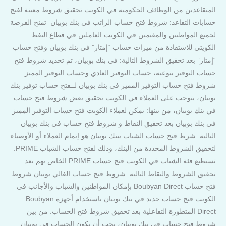
المتقاعدين من الوظائف الحكومية في الكويت تحقيق شروط معينة لفتح
حسابات التقاعد: شروط فتح حساب الراتب في بنك بوبيان تمنح الفرصة
لجميع المواطنين والمقيمين في الكويت العاملين في قطاع النفط
الكويتي للاستفادة من ميزات حساب “إمتاز” في بنك بوبيان وفتح حساب
“إمتاز” بعد تحقيق الشروط التالية: في بنك بوبيان، تم تحديد شروط فتح
حساب التوفير بنوعيه، حساب التوفير العادي وحساب التوفير المميز.
شروط فتح حساب التوفير المميز في بنك بوبيان لــفتح حساب توفير بنك
بوبيان، يتوجب على العملاء في الكويت تحقيق بعض شروط فتح حساب
في بنك بوبيان، من بينها: يمكن لعملاء الكويت فتح حساب التوفير المميز
في بنك بوبيان بعد تحقيق النقاط و شروط فتح حساب في بنك بوبيان
التالية: شرط فتح حساب الشباب ببنك بوبيان هو إتمام العملاء أو الأوصياء
لتحقيق الشروط المحددة من البنك، وذلك لفتح حساب الشباب PRIME.
تستطيع فئة الشباب في الكويت فتح حساب PRIME الخاص بهم بعد
تحقيق الشروط والنقاط التالية: شروط فتح حساب الغالي بوبيان شروط
فتح حساب Boubyan Direct بإمكان المواطنين والشباب والأجانب في
الكويت فتح حساب جديد في بنك بوبيان باستخدام أجهزة Boubyan
Direct المتطورة التفاعلية بعد تحقيق شروط فتح الحساب. من بين
شروط فتح حساب في بنك بوبيان، يجب أن يكون الحساب في بوبيان