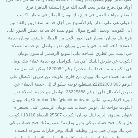
أوتاد مول.فرع متجر سعد العبد الله.فرع إشبيلية القاهرة.فرع
المطار.مواعيد العمل في فرع بنك بوبيان المطار في مطار الكويت
الدولي هي على مدار أيام الأسبوع من أجل خدمة المغادرين والقادمين
إلى الكويت، ويعمل الفرع طوال اليوم لمدة 24 ساعة. يمكن العثور على
فرع بنك بوبيان المطار في الدور الأول من المطار. باستون بوبيان خدمة
العملاء كافة الفئات في باستون بوبيان تقدر تتواصل مع خدمة العملاء
في البنك عبر الطرق المتاحة على الموقع الرسمي لباستون بوبيان
الكويت عن طريق اللينك “من هنا“.للتواصل مع خدمة عملاء بنك بوبيان
في الكويت، من فضلك استخدم الرقم 1820082.يمكن التواصل مع
خدمة العملاء في بنك بوبيان من خارج الكويت عن طريق الاتصال على
الرقم 965 22282000.تستطيع توجيه شكواك إلى خدمة العملاء عن
طريق الاتصال على الرقم 23225888. تواصل مع خدمة العملاء عبر
البريد الإلكتروني التالي: ComplaintUnit@bankboubyan.بنك بوبيان
الكويت يتواجد على تويتر .حساب بنك بوبيان الرسمي على إنستغرام
عنوان صندوق البريد لبنك بوبيان الكويت 25507 الصفاة 13116 الكويت.
هل يمكن فتح حساب بنكي بدون وظيفة؟ نعم، يمكنك فتح حساب بنكي
في بنك بوبيان حتى بدون وظيفة. البنك يوفر خيارات متنوعة للعملاء