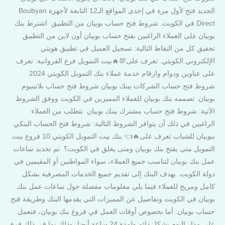
الجديد فتح لأول مرة في إحدى المواقع الـ12 التابعة لأجهزة Boubyan
Direct في الكويت. شروط فتح حساب بوبيان من التطبيق اشترط بنك
بوبيان على العملاء الراغبين بفتح حساب بوبيان أون لاين من التطبيق
تحقيق كل من النقاط التالية: تسجيل العميل في تطبيق هويتي
الإلكتروني الكويتي. تعرف على💯🔥بيت التمويل فرع الفروانية: تعرف
على عناوين ودوام وارقام خدمة عملاء بنك التمويل الكويتي 2024
شروط فتح حساب الشركات ببنك بوبيان شروط فتح حساب بلاتينيوم
بوبيان تصممه بنك بوبيان للعملاء المميزين في الكويت ووفق الشروط
الآتية: شروط فتح حساب مشترك ببنك بوبيان تتطلب من العملاء
الراغبين في ذلك أن يتوافر الشروط التالية: شروط فتح الحساب البنكي
ببوبيان للشباب تعرف على🔥👈 بنك بيت التمويل الكويتي 10 فروع بيت
التمويل متى يفتح بنك بوبيان ومتى يغلق في الكويت؟ تم تحديد ساعات
عمل بنك بوبيان لتناسب جميع العملاء، سواء المواطنين أو المقيمين في
دولة الكويت. يهدف البنك إلى تقديم جميع الخدمات المصرفية بشكل
كامل ومريح للعملاء.فيما يلي معلومات مفصلة حول ساعات عمل بنك
بوبيان في الكويت وتفاصيل عن المميزات التي يقدمها البنك وطريقة فتح
حساب بوبيان: أما بخصوص أوقات العمل في فروع بنك بوبيان، فتعمل
على مدار اليوم بشكل دائم ولمدة 24 ساعة أيضا، وذلك بما في ذلك فرع