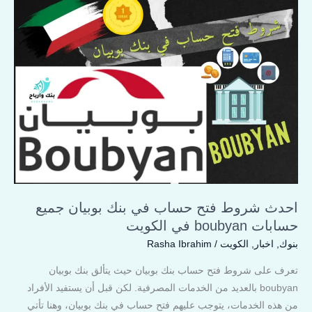
احدث
شروط
فتح
حساب
في
بنك
بوبيان
جميع
حسابات
boubyan
في
الكويت
احدث شروط فتح حساب في بنك بوبيان جميع
حسابات boubyan في الكويت
بنوك
,
اخبار
,
الكويت
/
Rasha Ibrahim
تعرف على شروط فتح حساب بنك بوبيان حيث يتألق بنك بوبيان
boubyan بالعديد من الخدمات المصرفية. لكن قبل أن يستفيد الأفراد
من هذه الخدمات، يتوجب عليهم فتح حساب في بنك بوبيان، وهنا تأتي