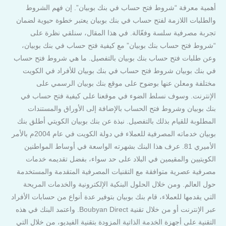
أهمية معرفة “شروط فتح حساب في بنك بوبيان”. إن فهم الشروط
والطلبات اللازمة لفتح حساب في بنك بوبيان يعتبر خطوة حيوية لضمان
تجربة مصرفية سلسة وفعّالة. في هذا المقال، سنلقي نظرة على
“شروط فتح حساب بنك بوبيان” مع كيفية فتح حساب في بنك بوبيان،
وعن طلبات فتح حساب بنك بوبيان بالتفصيل. ما هي شروط فتح حساب
في بنك بوبيان شروط فتح حساب في بنك بوبيان للأفراد في الكويت
مختلفة ومعلن عنها بوضوح على موقع بنك بوبيان الرسمي على
الإنترنت. وسوف نسلط الضوء في موقعنا على كيفية فتح حساب في
بنك بوبيان وشروط فتح الحساب بالإضافة إلى الأوراق والمستندات
المطلوبة للقيام بذلك بالتفصيل. نبذة عن بنك بوبيان الكويتي أطلق بنك
بوبيان خدماته المصرفية للعملاء في دولة الكويت في عام 2004م بالأمر
الأميري 81. عرف هذا البنك بشهرته الواسعة في أوساط المواطنين
الكويتيين والمقيمين في البلاد على حد سواء، بفضل تقديمه خدمات
مصرفية عصرية متوافقة مع التقنيات المصرفية المتقدمة والمستخدمة
حول العالم. ومن خلال الحلول البنكية الإلكترونية والخدمات المريحة
التي يقدمها للعملاء، قام بنك بوبيان بتوفير عدة أنواع من حسابات الأفراد
عبر الإنترنت أو من خلال تقنية Boubyan Direct. واعتمد البنك في هذه
التقنية على أجهزة الخدمة الذاتية المزودة بتقنية الفيديو، من خلال التي