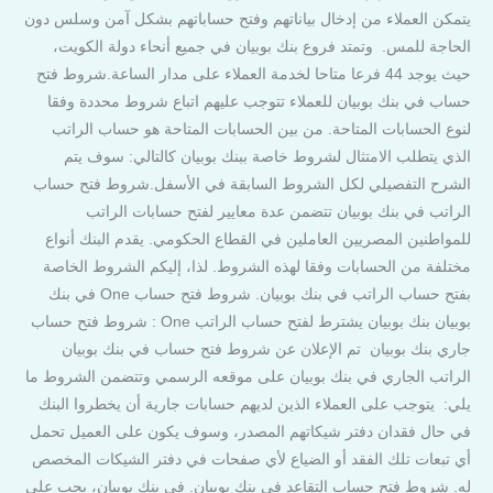
يتمكن العملاء من إدخال بياناتهم وفتح حساباتهم بشكل آمن وسلس دون
الحاجة للمس. وتمتد فروع بنك بوبيان في جميع أنحاء دولة الكويت،
حيث يوجد 44 فرعا متاحا لخدمة العملاء على مدار الساعة.شروط فتح
حساب في بنك بوبيان للعملاء تتوجب عليهم اتباع شروط محددة وفقا
لنوع الحسابات المتاحة. من بين الحسابات المتاحة هو حساب الراتب
الذي يتطلب الامتثال لشروط خاصة ببنك بوبيان كالتالي: سوف يتم
الشرح التفصيلي لكل الشروط السابقة في الأسفل.شروط فتح حساب
الراتب في بنك بوبيان تتضمن عدة معايير لفتح حسابات الراتب
للمواطنين المصريين العاملين في القطاع الحكومي. يقدم البنك أنواع
مختلفة من الحسابات وفقا لهذه الشروط. لذا، إليكم الشروط الخاصة
بفتح حساب الراتب في بنك بوبيان. شروط فتح حساب One في بنك
بوبيان بنك بوبيان يشترط لفتح حساب الراتب One : شروط فتح حساب
جاري بنك بوبيان تم الإعلان عن شروط فتح حساب في بنك بوبيان
الراتب الجاري في بنك بوبيان على موقعه الرسمي وتتضمن الشروط ما
يلي: يتوجب على العملاء الذين لديهم حسابات جارية أن يخطروا البنك
في حال فقدان دفتر شيكاتهم المصدر، وسوف يكون على العميل تحمل
أي تبعات تلك الفقد أو الضياع لأي صفحات في دفتر الشيكات المخصص
له. شروط فتح حساب التقاعد في بنك بوبيان. في بنك بوبيان، يجب على