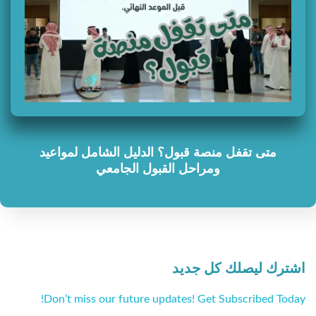
متى تقفل منصة قبول؟ الدليل الشامل لمواعيد
ومراحل القبول الجامعي
اشترك ليصلك كل جديد
Don’t miss our future updates! Get Subscribed Today!