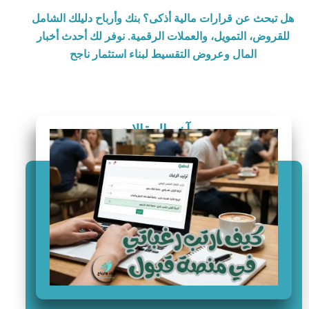
هل تبحث عن قرارات مالية أذكى؟ بنك وأرباح دليلك الشامل
للقروض، التمويل، والعملات الرقمية. نوفر لك أحدث أخبار
المال وعروض التقسيط لبناء استثمار ناجح
آخر المقالات