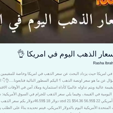
ار الذهب اليوم في امريكا 👌
Rasha Ibra
 في امريكا حيث يزداد البحث عن سعر الذهب في امريكا وخاصة للمقيم
ؤال عن ما هو سعر اونصة الذهب ؟ اليكم السطور التالية فتابعونا….👌👇 اس
يمة عالية ويتم تداوله عالميًا كأداة استثمارية وملاذ آمن في الأوقات الاقت
اليومية في القيمة.، وفيما يلي سعر الذهب للجرام في السوق الأمريكية: 
وم عيار 21 في الولايات المتحدة الأمريكية اليوم بالدولار الامريكي، فيتم تحديده بناءً ع