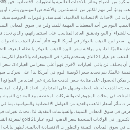
هب يوميًا أمر مهم للكثير من المستثمرين والأشخاص المهتمين بشراء أو بيع 
ات في الأحداث الاقتصادية العالمية، السياسة، والتوترات الجيوسياسية. 
الذهب اليوم من أحد المعطيات المهمة للمتداولين في سوق المعادن الثمينة
سب للشراء أو البيع وتحقيق العائد المناسب على استثماراتهم، والذي تحد
ر 63.05 دولار أمريكي . سعر ليرة الذهب بالدولار في أمريكا اليوم تتأثر أسعار الذهب بال
طية عالميًا. لذا، يتم مراقبة سعر الليرة الذهب بالدولار بانتظام لمعرفة ا
اليوم عيار 21 من بين العيارات الشائعة للذهب هو عيار 21 الذي يستخدم بكثرة في المجوه
عيار 21 بناءً على تقلبات
نة عالميًا. يتم تحديد سعر الأونصة اليوم في أمريكا بناءً على تحركات س
 يمكن الحصول على متابعة سعر الذهب مباشرة عبر العديد من المواقع الاق
لمحدثة للذهب لحظة بلحظة وتسهل على المتداولين اتخاذ القرارات المناس
 المتاحة في محلات المجوهرات والشركات المختصة ببيع المعادن الثمينة.
شراء. تتأثر أسعار الذهب بالعديد من العوامل الاقتصادية والسياسية، بما في
رض في سوق المعادن الثمينة، والسياسات النقدية. لذا، تحدث تغيرات في
الذهب اليوم عيار 21 في أمريكا: يُتاب
ت في سوق المعادن الثمينة والتطورات الاقتصادية العالمية. تُظهر بيانات ا