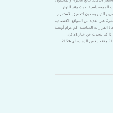
أسعار الذهب. يتابع الخبراء والمحللون
ت الجيوسياسية، حيث يؤثر التوتر
مرين الذين يسعون لتحقيق الاستقرار
ً عبر العديد من المواقع الاقتصادية
ذ القرارات المناسبة. كم غرام أونصة
الذهب عيار 21؟ الأوقية هي وحدة قياس للذهب تستخدم عادة في السوق العالمية، وتعادل 28.35 غرامًا. بالتالي، إذا كنا نتحدث عن عيار 21 فإن
السؤال هو كم يبلغ وزن أونصة الذهب عيار 21. لحساب ذلك، يتم ضرب وزن الأوقية بنسبة العيار؛ حيث يكون عيار 21 مئة جزء من الذهب، أي 21/24،