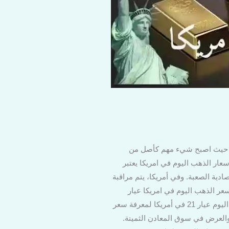
ين حيث اصبح شيء مهم كأصل من
عار الذهب اليوم في امريكا يعتبر
صادية الصعبة. وفي أمريكا، يتم مراقبة
سعر الذهب اليوم في امريكا عيار
الذهب السعر الحالي 24 $62.12 دولار أمريكي 22 $56.95 usd 21 $54.36 دولار 18 $46.59دولار بكم سعر الذهب اليوم عيار 21 في أمريكا لمعرفة سعر
لى الطلب والعرض في سوق المعادن الثمينة.