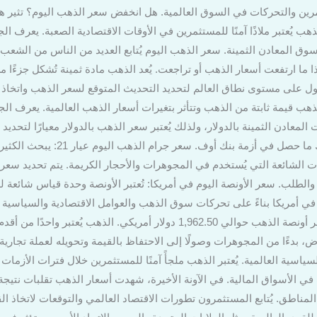
رين والتحركات في السوق العالمية. هل انخفض سعر الذهب اليوم؟ تثير 
 يُعتبر ملاذًا آمنًا للمستثمرين في الأوقات الاقتصادية الصعبة. يعرف ال
 سوق المعادن الثمينة. سعر الذهب اليوم يُتابع العديد من الناس من الشعب
ا ما ارتفعت أسعار الذهب أو تراجعت. يُعد الذهب مادة ثمينة تُشكل جزءًا م
باول على مستوى نطاق العالم لتحديد التحديث المتوقع لسعر الذهب واتخاذ 
لذهب قيمة ثابتة من الذهب وتتأثر بتغيرات أسعار الذهب العالمية. يعرف الجم
المعادن الثمينة بالدولار، ولذلك يُعتبر سعر الذهب بالدولار معيارًا لتحديد
ويستخدم كثيرا في سداد الديون، وذلك م
طلب. سعر الأونصة اليوم في أمريكا: تُعتبر الأونصة وحدة قياس شائعة للذ
م في أمريكا بناءً على تحركات سوق الذهب والعوامل الاقتصادية والسياسية 
كالتالي: يوم 2 أغسطس 2023، بلغ سعر أونصة الذهب حوالي 1,962.50 دولار أمريكي
 بدءًا من المجوهرات وصولًا إلى الاحتفاظ بالقيمة وتحويله لعملة تجارية
السياسية العالمية. يُعتبر الذهب ملجأً آمنًا للمستثمرين خلال فترات الأزما
في الأسواق المالية. في الآونة الأخيرة، شهدت أسعار الذهب تقلبات نتيجة 
مناطق. يُتابع المستثمرون تطورات الاقتصاد العالمي والتوقعات لاتخاذ ا