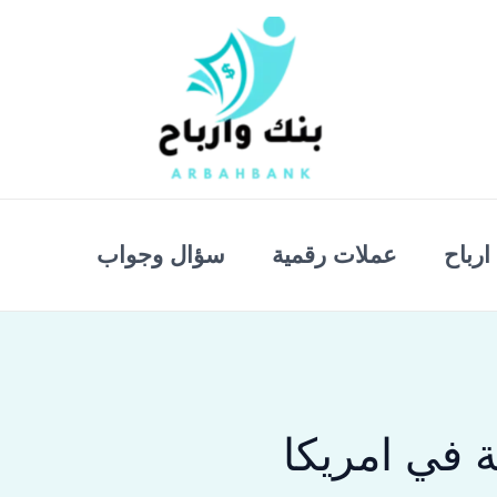
ارباح
عملات رقمية
سؤال وجواب
 في امريكا