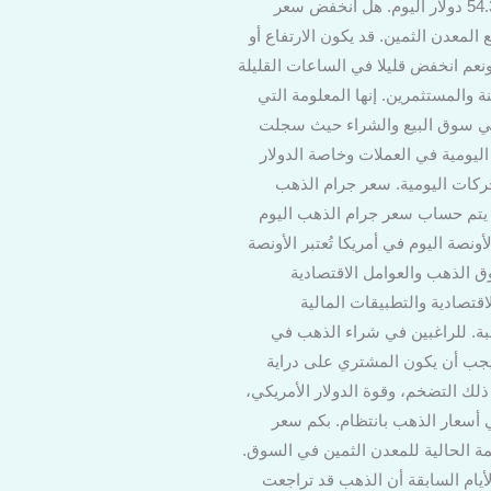
وعادةً ما تظهر الأسعار في الساعات المبكرة من الصباح وتتأثر بالأحداث العالمية والتطورات الاقتصادية، فهو $54.36 دولار اليوم. هل انخفض سعر
المعدن الثمين. قد يكون الارتفاع أو
ونعم انخفض قليلا في الساعات القليلة
 والمستثمرين. إنها المعلومة التي
د في سوق البيع والشراء حيث سجلت
تغيرات اليومية في العملات وخاصة الدولار
لتحركات اليومية. سعر جرام الذهب
رات والأحجار الكريمة. يتم حساب سعر جرام الذهب اليوم
 السوق ويمكن أن يختلف عن باقي العيارات الأخرى فهو أعلى سعرا من العيار 18. سعر الأونصة اليوم في أمريكا تُعتبر الأونصة
وق الذهب والعوامل الاقتصادية
تصادية والتطبيقات المالية
بة. للراغبين في شراء الذهب في
 يجب أن يكون المشتري على دراية
 ذلك التضخم، وقوة الدولار الأمريكي،
 أسعار الذهب بانتظام. بكم سعر
ع الكثيرون في الولايات المتحدة سعر الذهب اليوم عيار 21 gold لمعرفة القيمة الحالية للمعدن الثمين في السوق.
لأيام السابقة أن الذهب قد تراجعت