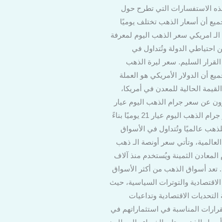
هذه الاستفسارات التي تطرح حول
جميع أن أسعار الذهب تختلف يوميًا
 الـ امريكي سعر الذهب اليوم لمعرفة
ن احتياطي الدولة وتُتداول في
القرار السليم. سعر ليرة الذهب
يع أن الدولار الأمريكي هو العملة
 القيمة الحالية للمعدن في أمريكا،
ا حصل في أزمة بنك أوف. سعر جرام الذهب اليوم عيار 21: يبحث الكثيرون عن سعر جرام الذهب اليوم عيار
21 في أمريكا لمعرفة قيمة هذه العيارات الشائعة التي يُستخدم في المجوهرات والأحجار الكريمة. يتم تحديد سعر جرام الذهب اليوم عيار 21 يوميًا بناءً
هب عالميًا وتُتداول في الأسواق
العالمية، وتأتي سعر أونصة الـ ذهب
. الذهب يُعتبر واحدًا من أقدم المعادن الثمينة ويُستخدم منذ آلاف
. تعد أسواق الذهب من أكثر الأسواق
ت الاقتصادية والتوترات السياسية، حيث
التحديات الاقتصادية وتداعيات
لقرارات المناسبة في استثماراتهم في