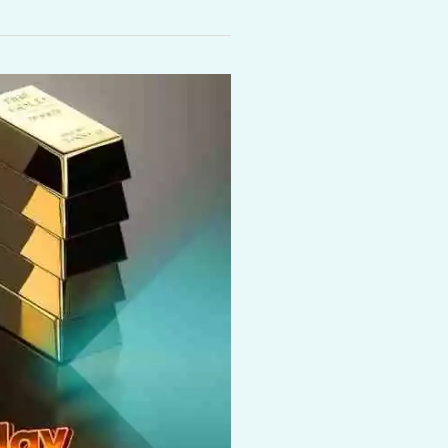
تعرف
على
احدث
اسعار
الذهب
اليوم
في
امريكا
👌