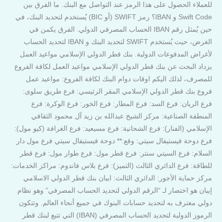
للعملاء الحصول على هذا الرمز عند التواصل مع البنك. ما الفرق بين
Swift Code و IBAN؟ رمز SWIFT (أو BIC) يُستخدم لتحديد البنك، في
حين يُمثل رقم IBAN الحساب المصرفي الدولي. الفرق يكمن في
الغرض، حيث يُستخدم SWIFT لتحديد البنك و IBAN لتحديد الحساب
لأغراض المدفوعات الدولية. بنك قطر الدولي الإسلامي مواعيد العمل
يزداد البحث عن بنك قطر الدولي الإسلامي مواعيد العمل لكافة الفروع
للمصرف، لذلك اليكم اوقات دوام البنك لكافة الفروع: مواعيد عمل
فروع بنك قطر الدولي الإسلامي المقر الرئيسي: فرع طريق سلوى:
فرع الريان: فرع السد: فرع المطار: فرع الخور: فرع الوكرة: فرع
المنطقة الصناعية: مركز الشيخ عبدالله بن زيد آل محمود الثقافي
الإسلامي (الفنار): فرع الشحانية: فرع مسيعيد: فرع الغرافة (كيو مول):
فرع دوحة فيستيفال سيتي: وقع:** دوحة فيستيفال سيتي فرع مول دار
السلام: فرع السيتي سنتر: فرع قطر مول: فرع طوار مول: فرع قطر
للطاقة: فرع الدائري الثالث (التميز): فرع بلاس فاندوم: مراكز الخدمات:
مركز حماية الأجور: الدائري الثالث: ايبان بنك قطر الدولي الاسلامي
إيبان هو اختصار لـ “الرقم الدولي لتحديد الحساب المصرفي” وهو نظام
دولي معترف به لتحديد حسابات البنوك في جميع أنحاء العالم. وتتكون
الرموز الدولية لتحديد الحساب المصرفي (IBAN) التي تتبع لبنك قطر