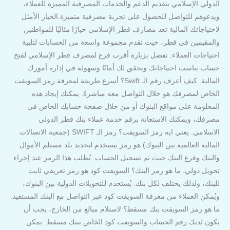
الدولي الإسلامي بتقديم الدعم والخدمات المصرفية المميزة للعملاء،
ويدعوهم للتواصل للحصول على تجربة مصرفية متميزة.الخيار الأمثل
لاحتياجاتك المالية تعد مصارف قطر الإسلامي خيارًا مثاليًا للمواطنين
والمقيمين في قطر، حيث تقدم مجموعة واسعة من الحسابات لتلبية
احتياجات العملاء. تفضل بزيارة أقرب فرع لمصرف قطر الإسلامي لفتح
حساب يناسب احتياجاتك ويحقق لك أمانًا وسهولة في إدارة أمورك
المالية. كيف أعرف رقم الـ Swift؟ أسرع طريقة لمعرفة رمز السويفت
الخاص لمصرفك هو خلال التواصل معه مباشرةً. يمكنك إيجاد هذه
المعلومة على مواقع البنوك أو من خلال صفحة حسابك الخاص في
مصرفك، ويمكنك الاستعانة برقم خدمة عملاء بنك قطر الدولي
الاسلامي. يعني ايه رمز السويفت؟ رمز الـ SWIFT (جمعية الاتصالات
المالية العالمية بين البنوك) هو رمز يستخدم لتحديد بلد مستلم الأموال
والبنك وفرع البنك حيث تم تسجيل الحساب. يُطلب هذا الرمز عند إجراء
تحويل دولي. ما هو رمز البنك؟ السويفت كود هو رمز تعريفي ثابت
للبنك، ولذلك يختلف لكل بنك. يُستخدم للتحويلات الدولية بين البنوك،
ويُمكن العملاء من معرفة السويفت كود عبر التواصل مع البنك المستفيد.
ما هو رمز السويفت بنك مسقط؟ لاستلام مبالغ من الخارج، يجب أن
يكون لديك رقم الحساب والسويفت كود الخاص ببنك مسقط. يمكن