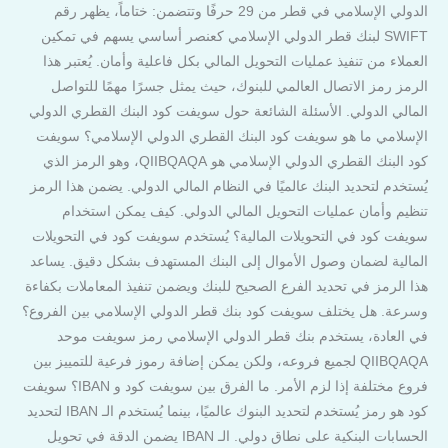
الدولي الإسلامي في قطر من 29 حرفًا وتتضمن: ختاماً، يظهر رقم
SWIFT لبنك قطر الدولي الإسلامي كعنصر أساسي يسهم في تمكين
العملاء من تنفيذ عمليات التحويل المالي بكل فاعلية وأمان. يُعتبر هذا
الرمز رمز الاتصال العالمي للبنوك، حيث يمثل جسرًا مهمًا للتواصل
المالي الدولي. الأسئلة الشائعة حول سويفت كود البنك القطري الدولي
الإسلامي ما هو سويفت كود البنك القطري الدولي الإسلامي؟ سويفت
كود البنك القطري الدولي الإسلامي هو QIIBQAQA، وهو الرمز الذي
يُستخدم لتحديد البنك عالميًا في النظام المالي الدولي. يضمن هذا الرمز
تنظيم وأمان عمليات التحويل المالي الدولي. كيف يمكن استخدام
سويفت كود في التحويلات المالية؟ يُستخدم سويفت كود في التحويلات
المالية لضمان وصول الأموال إلى البنك المستهدف بشكل دقيق. يساعد
هذا الرمز في تحديد الفرع الصحيح للبنك ويضمن تنفيذ المعاملات بكفاءة
وسرعة. هل يختلف سويفت كود بنك قطر الدولي الإسلامي بين الفروع؟
في العادة، يستخدم بنك قطر الدولي الإسلامي رمز سويفت موحد
QIIBQAQA لجميع فروعه، ولكن يمكن إضافة رموز فرعية للتمييز بين
فروع مختلفة إذا لزم الأمر. ما الفرق بين سويفت كود و IBAN؟ سويفت
كود هو رمز يُستخدم لتحديد البنوك عالميًا، بينما يُستخدم الـ IBAN لتحديد
الحسابات البنكية على نطاق دولي. الـ IBAN يضمن الدقة في تحويل