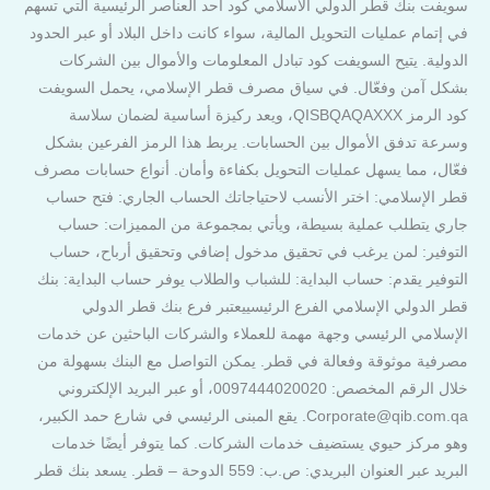
سويفت بنك قطر الدولي الاسلامي كود أحد العناصر الرئيسية التي تسهم
في إتمام عمليات التحويل المالية، سواء كانت داخل البلاد أو عبر الحدود
الدولية. يتيح السويفت كود تبادل المعلومات والأموال بين الشركات
بشكل آمن وفعّال. في سياق مصرف قطر الإسلامي، يحمل السويفت
كود الرمز QISBQAQAXXX، ويعد ركيزة أساسية لضمان سلاسة
وسرعة تدفق الأموال بين الحسابات. يربط هذا الرمز الفرعين بشكل
فعّال، مما يسهل عمليات التحويل بكفاءة وأمان. أنواع حسابات مصرف
قطر الإسلامي: اختر الأنسب لاحتياجاتك الحساب الجاري: فتح حساب
جاري يتطلب عملية بسيطة، ويأتي بمجموعة من المميزات: حساب
التوفير: لمن يرغب في تحقيق مدخول إضافي وتحقيق أرباح، حساب
التوفير يقدم: حساب البداية: للشباب والطلاب يوفر حساب البداية: بنك
قطر الدولي الإسلامي الفرع الرئيسييعتبر فرع بنك قطر الدولي
الإسلامي الرئيسي وجهة مهمة للعملاء والشركات الباحثين عن خدمات
مصرفية موثوقة وفعالة في قطر. يمكن التواصل مع البنك بسهولة من
خلال الرقم المخصص: 0097444020020، أو عبر البريد الإلكتروني
Corporate@qib.com.qa. يقع المبنى الرئيسي في شارع حمد الكبير،
وهو مركز حيوي يستضيف خدمات الشركات. كما يتوفر أيضًا خدمات
البريد عبر العنوان البريدي: ص.ب: 559 الدوحة – قطر. يسعد بنك قطر