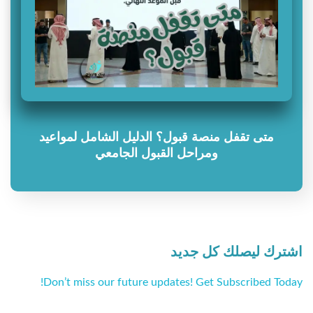
متى تقفل منصة قبول؟ الدليل الشامل لمواعيد
ومراحل القبول الجامعي
اشترك ليصلك كل جديد
Don’t miss our future updates! Get Subscribed Today!