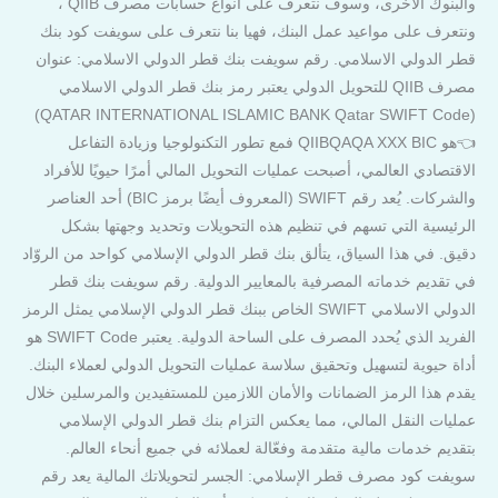
والبنوك الاخرى، وسوف نتعرف على انواع حسابات مصرف QIIB ،
ونتعرف على مواعيد عمل البنك، فهيا بنا نتعرف على سويفت كود بنك
قطر الدولي الاسلامي. رقم سويفت بنك قطر الدولي الاسلامي: عنوان
مصرف QIIB للتحويل الدولي يعتبر رمز بنك قطر الدولي الاسلامي
(QATAR INTERNATIONAL ISLAMIC BANK Qatar SWIFT Code)
👈هو QIIBQAQA XXX BIC فمع تطور التكنولوجيا وزيادة التفاعل
الاقتصادي العالمي، أصبحت عمليات التحويل المالي أمرًا حيويًا للأفراد
والشركات. يُعد رقم SWIFT (المعروف أيضًا برمز BIC) أحد العناصر
الرئيسية التي تسهم في تنظيم هذه التحويلات وتحديد وجهتها بشكل
دقيق. في هذا السياق، يتألق بنك قطر الدولي الإسلامي كواحد من الروّاد
في تقديم خدماته المصرفية بالمعايير الدولية. رقم سويفت بنك قطر
الدولي الاسلامي SWIFT الخاص ببنك قطر الدولي الإسلامي يمثل الرمز
الفريد الذي يُحدد المصرف على الساحة الدولية. يعتبر SWIFT Code هو
أداة حيوية لتسهيل وتحقيق سلاسة عمليات التحويل الدولي لعملاء البنك.
يقدم هذا الرمز الضمانات والأمان اللازمين للمستفيدين والمرسلين خلال
عمليات النقل المالي، مما يعكس التزام بنك قطر الدولي الإسلامي
بتقديم خدمات مالية متقدمة وفعّالة لعملائه في جميع أنحاء العالم.
سويفت كود مصرف قطر الإسلامي: الجسر لتحويلاتك المالية يعد رقم