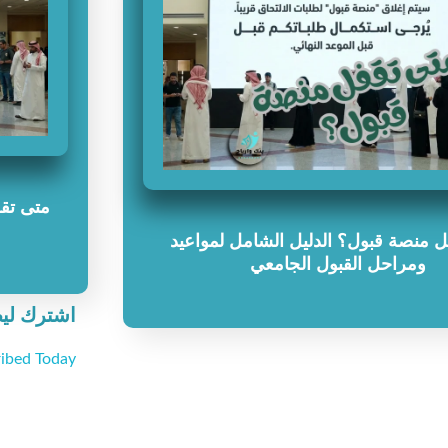
متى تقف
 منصة قبول؟ الدليل الشامل لمواعيد
ومراحل القبول الجامعي
اشترك لي
ibed Today!