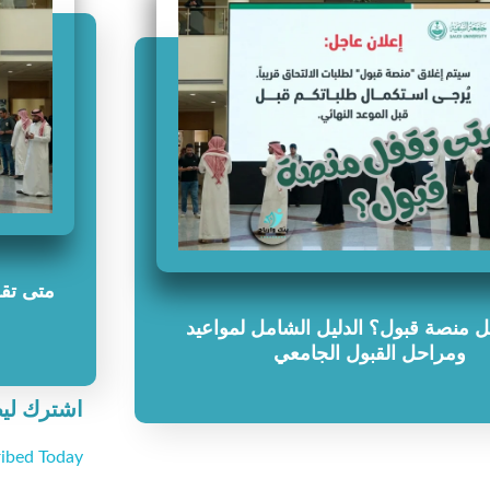
متى تقف
 منصة قبول؟ الدليل الشامل لمواعيد
ومراحل القبول الجامعي
اشترك لي
ibed Today!