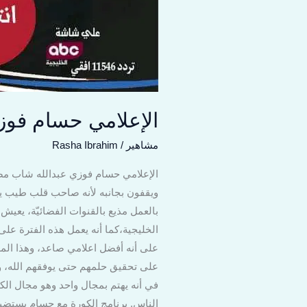
الإعلامي حسام فوزي
مشاهير
/
Rasha Ibrahim
ويقفون بجانبه لأنه صاحب قلب طيب يح
الخليجية،كما أنه يعمل هذه الفترة على
على أنه أفضل اعلامي صاعد، وهذا المه
على تحقيق حلمهم حتى يوفقهم الله، ول
في أنه يهتم بمجال واحد وهو مجال الكو
الناس. برنامج الكورة مع حسام يستض