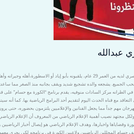
 عبدالله
الإعلامي حسام فوزي عبدالله شاب مصري لديه من العمر 29 عام، يلقبونه بأبو إياد أو الاسط
ب الجميع. يشجعه والده تشجيع شديد ويقف بجانبه منذ الصغر مما ساعد 
 التعاقد مع قناه الحدث اليوم لتقديم أحد البرامج الرياضية بها. كما أنه 
رجان مهم جداً مما يجعل الفنانين والإعلاميين يلتزمون بحضوره، حتى ير
كل مجتهد نصيب أهمية الإعلام الرياضي من المعروف أن الإعلام الرياضي 
رة وقضاياها واخبارها، وهدف الإعلام الرياضي هو إيصال أخبار الرياضيين 
يف حسام المحللين الرياضيين ولاعبين الكورة في برنامجه لكي يجري مع