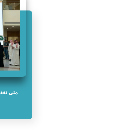
متى تقفل