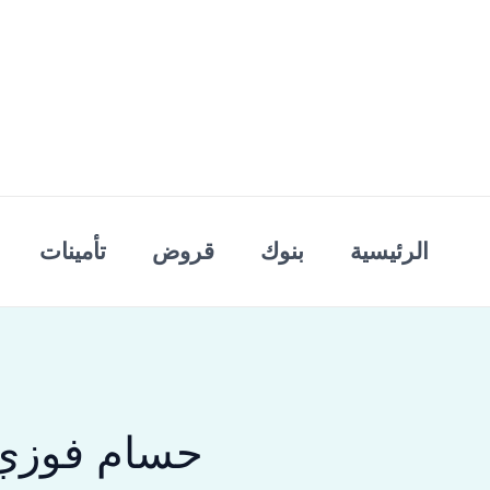
خطي
لى
لمحتوى
الرئيسية
بنوك
قروض
تأمينات
حسام فوزي 