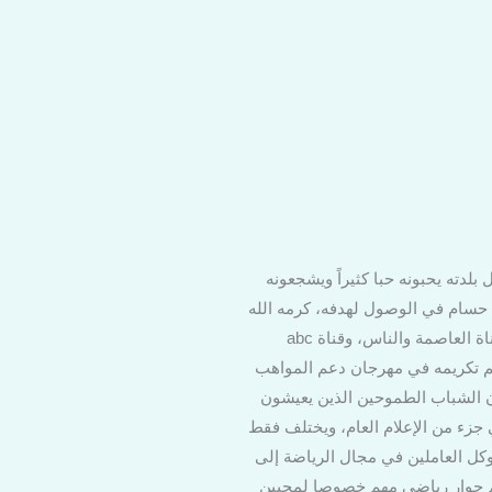
ورة،أهله وجيرانه وأهل بلدته يحبونه حبا كثيراً ويشجعونه
حسام في الوصول لهدفه، كرمه الله
بالعمل مذيع بالقنوات الفضائيّة، يعيش في الطرانه مركز السادات منوفيه، يقدم برنامج “الكورة مع حسام” على قناة العاصمة والناس، وقناة abc
سيتم تكريمه في مهرجان دعم المواهب
ون الشباب الطموحين الذين يعيشون
جزء من الإعلام العام، ويختلف فقط
وكل العاملين في مجال الرياضة إلى
هم حوار رياضي مهم خصوصا لمحبين