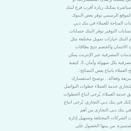
نوان البريد الإلكتروني التالي: customerservice@dubaicib.com. . الزيارة المباشرة يمكنك زيارة أقرب فرع لبنك
الموقع الرسمي توفر بعض البنوك
ات المتاحة للعملاء في بنك دبي
سابات التوفير توفر البنك حسابات
م البنك خيارات تمويل مختلفة مثل
 الائتمان والخصم تتيح بطاقات
دمات المصرفية عبر الإنترنت يمكن
للعملاء الاستفادة من خدمات البنك عبر الإنترنت لإدارة حساباتهم وتحويل الأموال والقيام بالعديد من العمليات المصرفية بكل سهولة وأمان. 3. كيفية
لعملاء باتباع بعض النصائح: .
ريعة وفعالة. . توضيح استفسارك
تجاري خدمة العملاء خطوات التواصل
 خدمة العملاء، يُرجى اتباع الخطوات
 في بنك دبي التجاري. يُرجى اتباع
ي بنك دبى التجارى من أهم
ت الشركات المختلفة وتسهيل إدارة
متميزة. من بينها الحصول على