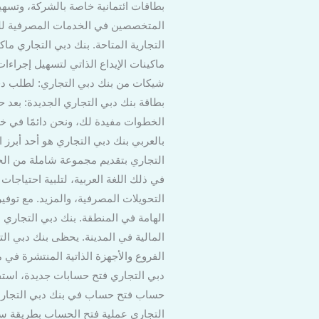
بطاقات ائتمانية خاصة بالشركة، وتسه
المتخصصين في الخدمات المصرفية للشر
التجارية المتاحة. بنك دبي التجاري ما
ماكينات الإيداع الذاتي لتسهيل إجراءا
شيكات من بنك دبي التجاري: لطلب دفتر
بطاقة بنك دبي التجاري الجديدة: بعد ح
الخطوات مفيدة لك، ونحن دائمًا في خد
بالعربي بنك دبي التجاري هو أحد أبرز ال
التجاري بتقديم مجموعة شاملة من الخدم
في ذلك اللغة العربية، لتلبية احتياجا
التحويلات المصرفية، والمزيد. مع توفير
الهامة في المنطقة. بنك دبي التجاري دب
المالية في المدينة. يحظى بنك دبي الت
الفروع والأجهزة الذاتية المنتشرة في
دبي التجاري فتح حسابات جديدة، استف
حساب فتح حساب في بنك دبي التجاري ي
التجاري عملية فتح الحساب بطريقة سهل