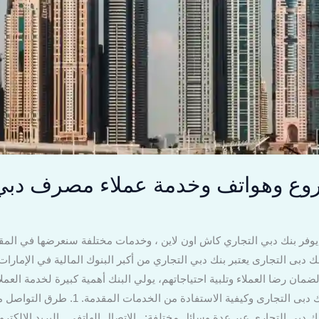
فروع وهواتف وخدمة عملاء مصرف دبي
فر بنك دبي التجاري كاش اون لاين ، وخدمات مختلفة سنعرضها في المقا
نك دبى التجارى يعتبر بنك دبي التجاري من أكبر البنوك المالية في الإمار
لضمان رضا العملاء وتلبية احتياجاتهم، يولي البنك أهمية كبيرة لخدمة الع
كيفية التواصل مع خدمة العملاء في بنك دبى ال
 دبي التجاري عبر عدة وسائل مختلفة: . الاتصال الهاتفي . البريد الإلكت