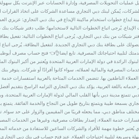
يل عمليات التحويلات المصرفية، وإدارة الحسابات عبر الإنترنت بكل سه
كات، يُمكن لبنك دبي التجاري مساعدة الشركات على اتخاذ القرارات الم
كينة ايداع خطوات استخدام ماكينة الإيداع في بنك دبي التجاري: عزيزي العم
ت الإيداع. يُرجى اتباع الخطوات التالية لاستخدامها: طلب دفتر شيكات ب
 شيكات من بنك دبي التجاري، يُرجى اتباع الخطوات التالية: تفعيل بطا
صولك على بطاقة بنك دبي التجاري الجديدة. لتفعيل البطاقة، يُرجى اتباع ا
متك لتلبية احتياجاتك المصرفية. تابع ايضا👌👈 فتح حساب مصرف أبوظبي
بنوك الرائدة في دولة الإمارات العربية المتحدة ويُعتبر من أكبر البنوك الم
ات المصرفية والمالية لعملائه، سواء كانوا أفرادًا أو شركات. يتوفر بنك د
ت العملاء الناطقين بها. تتضمن الخدمات المتاحة بالعربية استفسارات خدمة
 خدماته باللغة العربية، يؤكد بنك دبي التجاري التزامه الراسخ بتقديم أفضل 
ي تتمتع مدينة دبي بأنها القلب المالي لدولة الإمارات العربية المتحدة، و
جاري بسمعة طيبة ويتمتع بتاريخ طويل من النجاح والخدمة الفائقة. يتمتع 
 مختلف مناطق دبي، مما يجعله قريبًا من المقيمين والزوار على حد سواء.
سارات خدمة العملاء، إصدار بطاقات مصرفية، وغيرها من الخدمات المصرفي
ُعتبر خطوة مهمة للأفراد والشركات الساعين للاستفادة من خدماته المصر
ة وسريعة لتلبية احتياجات العملاء. عند فتح حساب في بنك دبي التجاري، 