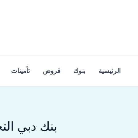
خطي
لى
لمحتوى
الرئيسية
بنوك
قروض
تأمينات
بنك دبي الت