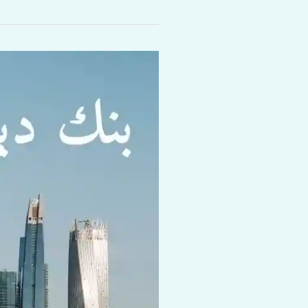
بنك
دبى
التجارى:
فروع
وهواتف
وخدمة
عملاء
مصرف
دبي
التجاري