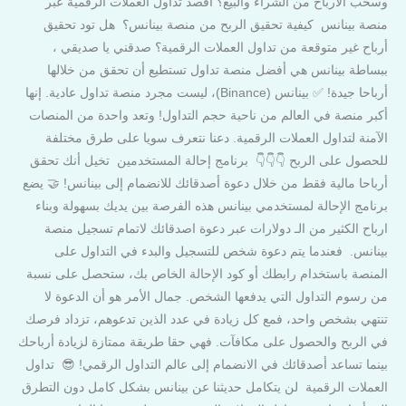
وسحب الارباح من الشراء والبيع؟ اقصد تداول العملات الرقمية عبر
منصة بينانس كيفية تحقيق الربح من منصة بينانس؟ هل تود تحقيق
أرباح غير متوقعة من تداول العملات الرقمية؟ صدقني يا صديقي ،
ببساطة بينانس هي أفضل منصة تداول تستطيع أن تحقق من خلالها
أرباحا جيدة! ✅ بينانس (Binance)، ليست مجرد منصة تداول عادية. إنها
أكبر منصة في العالم من ناحية حجم التداول! وتعد واحدة من المنصات
الآمنة لتداول العملات الرقمية. دعنا نتعرف سويا على طرق مختلفة
للحصول على الربح 👇👇👇 برنامج إحالة المستخدمين تخيل أنك تحقق
أرباحا مالية فقط من خلال دعوة أصدقائك للانضمام إلى بينانس! 🤝 يضع
برنامج الإحالة لمستخدمي بينانس هذه الفرصة بين يديك بسهولة وبناء
ارباح الكثير من الـ دولارات عبر دعوة اصدقائك لاتمام تسجيل منصة
بينانس. فعندما يتم دعوة شخص للتسجيل والبدء في التداول على
المنصة باستخدام رابطك أو كود الإحالة الخاص بك، ستحصل على نسبة
من رسوم التداول التي يدفعها الشخص. جمال الأمر هو أن الدعوة لا
تنتهي بشخص واحد، فمع كل زيادة في عدد الذين تدعوهم، تزداد فرصك
في الربح والحصول على مكافآت. فهي حقا طريقة ممتازة لزيادة أرباحك
بينما تساعد أصدقائك في الانضمام إلى عالم التداول الرقمي! 😎 تداول
العملات الرقمية لن يتكامل حديثنا عن بينانس بشكل كامل دون التطرق