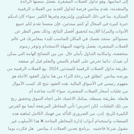
إلى أساسها، وهو تداول العملات المشفرة. بفضل منصتها الرائدة
والمتقدمة، تقدم بينانس فرصة لتداول العديد من العملات الرقمية
المبتكرة، بما في ذلك البيتكوين وإيثريوم وغيرها الكثير. سواء كان لديكم
خبرة كبيرة في المجال أو كنتم مبتدئين، فإن منصتنا تقدم لكم جميع
الأدوات والمزايا اللازمة لتحقيق أفضل النتائج، وذلك بغض النظر عن
مستواكم. ستجد نفسك في المكان المناسب للبدء بمغامرتك في عالم
العملات المشفرة، بفضل واجهته السهلة الاستخدام وتوفر رسوم
منخفضة، وامكانية التداول بأمان عال. من بين النصائح الهامة التي يمكن
أن تفيدك: دائما تحرص على القيام بالتمعن والتعلم قبل أي صفقة.
.طريقة تداول العملات الرقمية للمبتدئين 2024 بيع العملات الرقمية من
بورصة بينانس انطلق في رحلة الثراء من هنا تداول العقود الآجلة هو
مفهوم رئيسي في الأسواق المالية. هذه العقود تتيح لك كسب الأموال
من تقلبات أسعار العملات المشفرة، سواء كانت صاعدة أم
هابطة. بطريقة بسيطة، يمكنك الاعتماد على اتجاه السوق وتحقيق ربح
من تلك التقلبات. لكن احترس! تأتي المخاطر المرتفعة أيضا مع الفرص
الكبيرة للربح. إذن، من الضروري التأكد من فهمك الكامل لماهية هذه
الصفقات واستخدام أدوات إدارة المخاطر المتاحة.❌ هذا الأسلوب غير
مقبول شرعا فاجتنبه. برنامج تعدين العملات لـ بينانس هل فكرت يوما