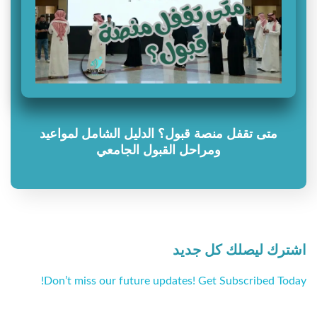
متى تقفل منصة قبول؟ الدليل الشامل لمواعيد
ومراحل القبول الجامعي
اشترك ليصلك كل جديد
Don’t miss our future updates! Get Subscribed Today!