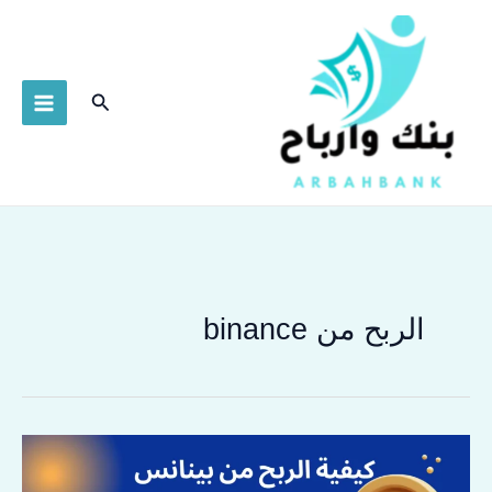
خطي
لى
لمحتوى
البحث
الربح من binance
اسرع
7