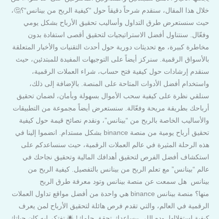
خلال هذا المقال، سنقدم شرحاً دقيقاً حول “كيفية الربح من بينانس“؟🤔،
حيث سنستعرض طرق التداول وأساليب تحقيق الأرباح بشكل يومي
وفعّال. سنتناول أفضل الاستراتيجيات لتحقيق أقصى استفادة بدون
مخاطرة كبيرة، مع تحديثات دورية حول أحدث التقنيات والأخبار المتعلقة
بالأسواق الرقمية. سنركز أيضاً على التوجيهات المفيدة للمبتدئين، حيث
سنقدم إرشادات حول كيفية فتح حساب، شراء العملات الرقمية،
واستخدام أفضل الأدوات المتاحة على المنصة. بالإضافة إلى ذلك،
سنلقي نظرة على كيفية سحب الأموال بسهولة وبأمان، لضمان تحقيق
أرباحك بطريقة مريحة وفعّالة. سنستعرض أيضاً مجموعة من التطبيقات
والأساليب الخاصة بالربح من “بينانس”، ونقدم نصائح قيمة حول كيفية
تحقيق أرباح يومية من منصة binance بشكل مستدام. انضموا إلينا في
هذه الرحلة المثيرة في عالم العملات الرقمية، حيث سنساعدكم على
استكشاف أفضل الفرص لتحقيق أهدافك المالية وتحقيق نجاحك في
عالم “بينانس” مع تعلم الربح من بينانس بالتفصيل. كيفية الربح من
بينانس هل سمعت عن منصة بينانس وتود معرفة طرق الربح
منها؟ منصة بينانس binance هي واحدة من أفضل مواقع تداول العملات
الرقمية في العالم، والتي تقدم فرص هائلة لتحقيق الأرباح لمن يعرف
كيفية استغلالها. وده اللي بيساعدك تحقق حلمك! 🌟 تفتكر إيه كان حياتك