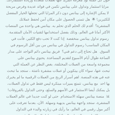
حول كل عملة تود معرفة المزيد عنها لعملات متعددة وزيادة استثماراتك.
مزايا استثمار وتداول على بينانس تكمن في فوائد عديدة وفرص مربحة
لا يمكن الإشارة إلى بينانس دون ذكر المزايا التي تجعلها الخيار المفضل
للكثيرين! 🌟 هل تتمنى الحصول على مكان آمن لحفظ عملاتك
المشفرة؟ أقدم لك الحلم الذي تحلم به. بينانس هي واحدة من المنصات
الأكثر أمانا في العالم، وذلك بفضل استخدامها لتقنيات الأمان المتقدمة.
رسوم تداول بينانس منخفضة إذا كنت لا تحب دفع الكثير، فأنت في
المكان المناسب! رسوم التداول في بينانس من بين أقل الرسوم في
السوق. هل تحتاج إلى دعم فني؟ فريق بينانس دائم التواجد على مدار
الساعة طوال أيام الأسبوع لتقديم المساعدة. يحتوي بينانس على
مجموعة واسعة من العملات المختلفة، بغض النظر عن العملة التي
تبحث عنها، سواء كان بيتكوين أو عملات مشفرة ناشئة ، ستجد ما تبحث
عنه في هذه المنصة. اهم أسرار الربح من العملات الرقمية ما لم يخبرك
بها احد مع بينانس، تتمتع بميزات مبتكرة ليس فقط في تداول العملات،
بل يمكنك أيضا الاستثمار في الأسهم والسلع، وحتى التداول بالفروقات!
📊 منصة بينانس سهلة الاستخدام حتى لو كنت جديدا في عالم العملات
المشفرة، ستجد واجهة بينانس بديهية وسهلة. الآن، بعدما تعرفت على
أكبر مول رقمي في العالم، ما رأيك في زيارته والبدء في التداول