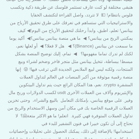
هتبقى مختلفة لو كنت عارف تستثمر فلوسك عن طريقة ذكية وتكسب
فلوس بانتظام! 💵 لا تتردد، واصل القراءة لتكتشف الخفايا
والاستراتيجيات التي ستساهم في تعرفك على طرق تحقيق الأرباح من
بينانس! تعلم، اطبق، وابدأ رحلتك لتحقيق الأرباح من اليوم!◀ كيف
يمكنني الربح من بينانس؟ ◀ ما هي منصة بينانس بينانس؟◀ آكيد يوما
ما سمعت عن بينانس (Binance)؟ ◀ هل لا فعلا؟ ◀ ‎أو لعلها نعم،
لكنك لم تدرك تماما مفهومها؟ ◀ تمام، إليك توضيح المنصة بشكل
مبسط! ببساطة، تتخيل بينانس مثل متجر فاخر وضخم لشراء وبيع
المنتجات، ولكنه ليس لبيع الملابس الجديدة التي ترغب فيها! 😜 إنها
منصة رقمية موثوقة من أكبر المنصات في العالم لتداول العملات
المشفرة crypto. نعم، هذا المكان الرائع حيث يتم تداول البيتكوين
والإيثيريوم وآلاف من العملات الأخرى usdt لكسب الدولارات وربح مال
وفير. على موقع بينانس، بإمكانك التعامل بالبيع والشراء، وحتى تخزين
العملات الرقمية الخاصة بك في مكان آمن وسهل الاستخدام والربح من
تداول العملات المتوفرة فهي كثيرة. اتعلم! ما هو الاكثر متعة🤗؟ لا
تحتاج إلى أن تكون خبيرا في فنون التشفير للبدء في
استخدامها! بالإضافة إلى ذلك، يمكنك الحصول على تحليلات وإحصائيات