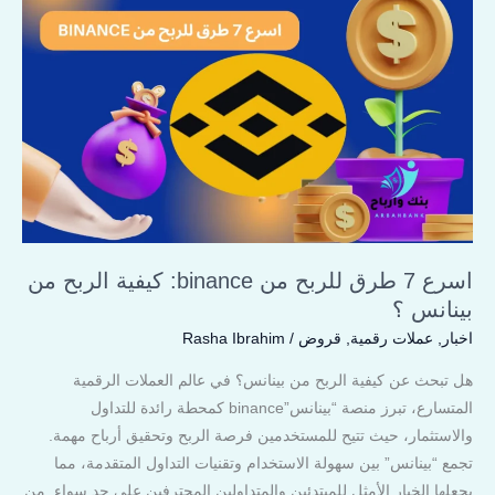
طرق
للربح
من
binance:
كيفية
الربح
من
بينانس
؟
اسرع 7 طرق للربح من binance: كيفية الربح من
بينانس ؟
اخبار
,
عملات رقمية
,
قروض
/
Rasha Ibrahim
هل تبحث عن كيفية الربح من بينانس؟ في عالم العملات الرقمية
المتسارع، تبرز منصة “بينانس”binance كمحطة رائدة للتداول
والاستثمار، حيث تتيح للمستخدمين فرصة الربح وتحقيق أرباح مهمة.
تجمع “بينانس” بين سهولة الاستخدام وتقنيات التداول المتقدمة، مما
يجعلها الخيار الأمثل للمبتدئين والمتداولين المحترفين على حد سواء. من