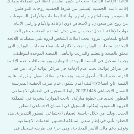
التالية: الإقامة الدائمة: يجب أن يكون المتقدم قاطنًا في المملكة ويمتلك
إقامة دائمة. الجنسية: يُستثنى من شرط الجنسية زوجات المواطنين
السعوديين ومطلقاتهم وأراملهم، وأبناء المطلقات والأرامل السعوديات
من زوج غير سعودي، والأشخاص ذوي الإعاقة والأيتام وأرامل الأيتام
ذوات الإعاقة. الدخل: يجب أن يقل دخل المتقدم المحتسب عن الحد
المانع للمعاش. الثروة: يجب امتلاك الشخص لثروة تلبي متطلبات اللائحة
المحددة. متطلبات الوزارة: يجب الالتزام باستيفاء متطلبات الوزارة التي
تتعلق بالصحة والتعليم والتدريب والتأهيل. المنصة الموحدة للتوظيف:
يجب التسجيل في المنصة الموحدة للتوظيف وبوابة طاقات. عدم الإقامة
في مراكز إيوائية: يجب عدم الإقامة في مراكز إيوائية تُرعى من قبل
الدولة. عدم امتلاك أصول ثمينة: يجب عدم امتلاك أصول أو ثروات عالية
القيمة. تابع ايضا👌👈كيف اقدم شكوى عدم صرف الحقيبة المدرسية
الضمان الاجتماعي 1445\2023 رابط التسجيل في الضمان الاجتماعي
المطور الجديد في خطوة مباركة، أتاحت الموارد البشرية في المملكة
العربية السعودية إمكانية التسجيل في الضمان الاجتماعي المطور
الجديد، وذلك من خلال حاسبة الضمان الاجتماعي المطور التقديرية. هذه
الخطوة تأتي في إطار سعي المملكة لتحسين الخدمات الاجتماعية
وتوفير دعم مالي للأسر المحتاجة، وهي جزء في طريقه تسجيل في