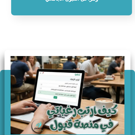
سؤال وجواب