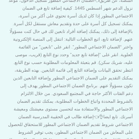
المنصة، عن طريق👈الضمان الاجتماعي المطور تسجيل الدخول، موعد
نزول الدعم شهر أغسطس 1445. كيفية إضافة تابع في الضمان
الاجتماعي المطور إذا كان لديك أسرة تحتوي على أكثر من أسرة،
يمكنك تسجيل كل أسرة على حدة وتقديم معاش مستقل لكل أسرة.
بالإضافة إلى ذلك، يمكنك إضافة أفراد تابعين لك في حال كنت مسؤولًا
عنهم. لإضافة تابع، اتبع الخطوات التالية: انتقل إلى المنصة الإلكترونية
واختر “الضمان الاجتماعي المطور”. انقر على “تابعين” من القائمة
العلوية. انقر على “إضافة تابع جديد” وحدد نوع التابع (قريب، موصى
عليه، شريك سكن). قم بتعبئة المعلومات المطلوبة حسب نوع التابع.
انتظر تحقق البيانات وإضافة التابع إلى قائمة التابعين. بهذه الطريقة،
يمكنك التقديم على الضمان الاجتماعي المطور وإضافة التابعين الذين
تكون مسؤولًا عنهم. برنامج الضمان الاجتماعي المطور يهدف إلى
دعم الفئات الأكثر حاجة في المجتمع السعودي. من خلال الالتزام
بالشروط المحددة واتباع الخطوات المطلوبة، يمكنك تقديم الضمان
الاجتماعي المطور والاستفادة منه لتحسين مستوى معيشتك ومعيشة
أسرتك. تابع ايضا👌👈إضافة طالب في الحقيبة المدرسية الضمان
الاجتماعي شروط تقديم الضمان الاجتماعي المطور للاستحقاق للحصول
على المعاش من الضمان الاجتماعي المطور، يجب توفير الشروط