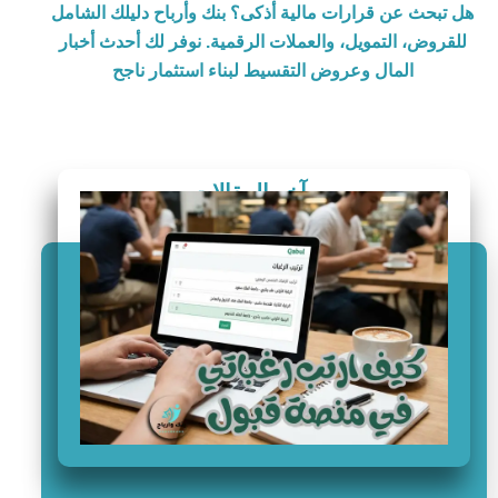
هل تبحث عن قرارات مالية أذكى؟ بنك وأرباح دليلك الشامل
للقروض، التمويل، والعملات الرقمية. نوفر لك أحدث أخبار
المال وعروض التقسيط لبناء استثمار ناجح
آخر المقالات