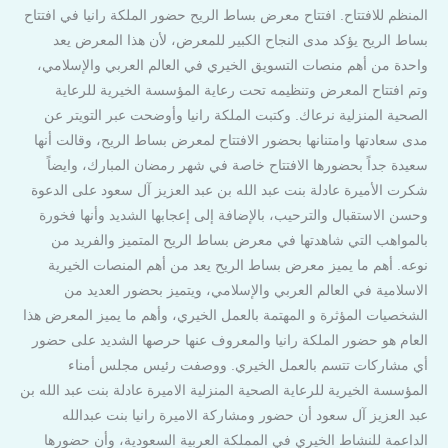
المنظم للافتتاح. افتتاح معرض بساط الريح حضور الملكة رانيا في افتتاح
بساط الريح يؤكد مدى النجاح الكبير للمعرض، لأن هذا المعرض يعد
واحدة من أهم منصات التسويق الخيري في العالم العربي والإسلامي،
وتم افتتاح المعرض وتنظيمه تحت رعاية المؤسسة الخيرية للرعاية
الصحية المنزلية نرعاك. وكتبت الملكة رانيا وأوضحت عبر التويتر عن
مدى سعادتها وامتنانها بحضور الافتتاح لمعرض بساط الريح، وقالت أنها
سعيدة جداً بحضورها الافتتاح خاصة في شهر رمضان المبارك، وايضاً
شكرت الأميرة عادلة بنت عبد الله بن عبد العزيز آل سعود على الدعوة
وحسن الاستقبال والترحيب، بالإضافة إلى إعجابها الشديد وأنها فخورة
بالمواهب التي شاهدتها في معرض بساط الريح المتميز والفريد من
نوعه. أهم ما يميز معرض بساط الريح يعد من أهم المنصات الخيرية
الاسلامية في العالم العربي والإسلامي، ويتميز بحضور العديد من
الشخصيات المؤثرة و المهتمة بالعمل الخيري، وأهم ما يميز المعرض هذا
العام هو حضور الملكة رانيا والمعروف عنها حرصها الشديد على حضور
أي مشاركات تتسم بالعمل الخيري. ووصفت رئيس مجلس أمناء
المؤسسة الخيرية للرعاية الصحية المنزلية الاميرة عادلة بنت عبد الله بن
عبد العزيز آل سعود أن حضور ومشاركة الاميرة رانيا بنت عبدالله
الداعمة للنشاط الخيري في المملكة العربية السعودية، وأن حضورها