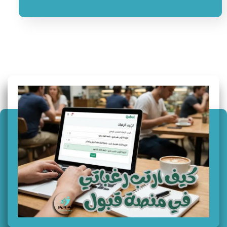
سؤال وجواب