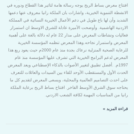
افتتاح معرض بساط الريح يوجه رسالة هامة لتاثير هذا القطاع ودوره في
الانشطة التنموية الخيرية، واشارات بان الملكة رانيا معروف عنها دعمها
الشديد وأن لها باع طويل في دعم الأعمال الخيرية النسائية في المملكة
الاردنية الهاشمية. وأوضحت الأميرة عادلة للشرق الاوسط ان استمرار
فعاليات ونشاطات المعرض على مدار 22 عام له دلالة بالغة على أهمية
المعرض واستمرار نجاحه.وهذا المعرض تنظمه المؤسسة الخيرية
للرعاية الصحية المنزلية نرعاك بجدة منذ عام 2000م حيث يعود ريع هذا
المعرض لدعم البرامج الخيرية التي تشرف عليها المؤسسة منذ عام
1997م. .أفضل تطبيق لتغيير الأصوات بالذكاء الإصطناعي ويعد المعرض
الحدث الأول والمستقطب الأوحد للقاء بين السيدات والعائلات للتعرف
على احدث التصاميم العالمية والمحلية، ويسعى المعرض لتقديم كل ما
يحتاجه سوق الشرق الأوسط الفاخر. افتتاح بساط الريح برعاية الملكة
رانيا من المناسبات المهمة لكافة الشعب الاردني.
قراءة المزيد »