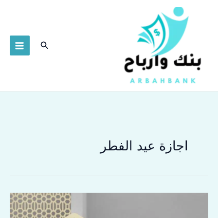
خطي
لى
لمحتوى
البحث
اجازة عيد الفطر
اجازة
عيد